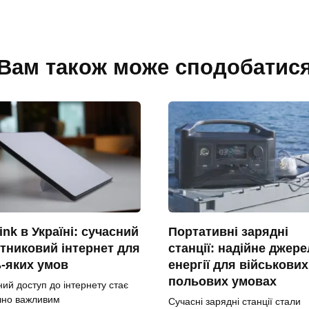
Вам також може сподобатис
link в Україні: сучасний
Портативні зарядні
тниковий інтернет для
станції: надійне джер
-яких умов
енергії для військових
польових умовах
ний доступ до інтернету стає
чно важливим
Сучасні зарядні станції стали