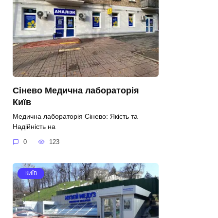
Сінево Медична лабораторія
Київ
Медична лабораторія Сінево: Якість та
Надійність на
0
123
КИЇВ