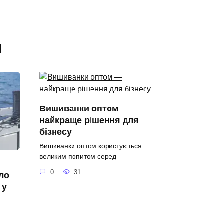
я
Вишиванки оптом —
найкраще рішення для
бізнесу
Вишиванки оптом користуються
великим попитом серед
0
31
ело
 у