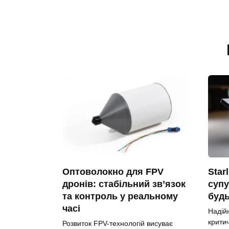
Оптоволокно для FPV
Star
дронів: стабільний зв’язок
супу
та контроль у реальному
будь
часі
Надій
крити
Розвиток FPV-технологій висуває