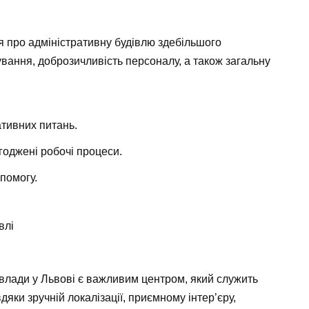
 про адміністративну будівлю здебільшого
ування, доброзичливість персоналу, а також загальну
ативних питань.
годжені робочі процеси.
помогу.
 влади у Львові є важливим центром, який служить
яки зручній локалізації, приємному інтер’єру,