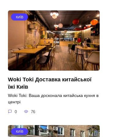
КИЇВ
Woki Toki Доставка китайської
їжі Київ
Woki Toki: Ваша досконала китайська кухня в
центрі
0
76
КИЇВ