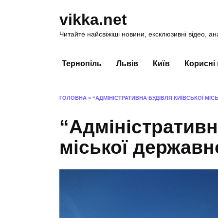
Перейти
vikka.net
до
вмісту
Читайте найсвіжіші новини, ексклюзивні відео, ан
Тернопіль
Львів
Київ
Корисні
ГОЛОВНА
»
“АДМІНІСТРАТИВНА БУДІВЛЯ КИЇВСЬКОЇ МІСЬ
“Адміністративн
міської державно