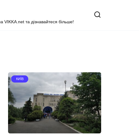
на VIKKA.net та дізнавайтеся більше!
КИЇВ