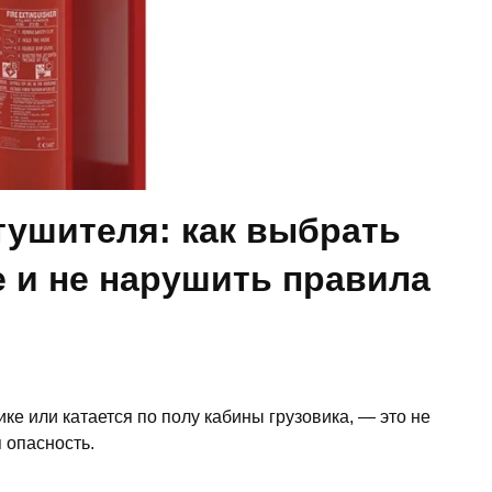
тушителя: как выбрать
 и не нарушить правила
ке или катается по полу кабины грузовика, — это не
 опасность.