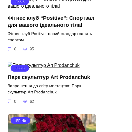
ЛЬВІВ
Фітнес клуб “Positive”: Спортзал
для вашого ідеального тіла!
Фітнес клуб Positive: новий стандарт занять
спортом
0
95
ЛЬВІВ
Парк скульптур Art Prodanchuk
Запрошення до світу мистецтва: Парк
скульптур Art Prodanchuk
0
62
ІРПІНЬ