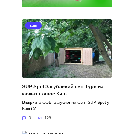
КИЇВ
SUP Spot Загублений світ Тури на
каяках і каное Київ
Відкрийте СОБІ Загублений Світ: SUP Spot у
Києві У
0
128