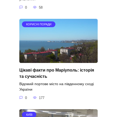
0
58
КОРИСНІ ПОРАДИ
Цікаві факти про Маріуполь: історія
та сучасність
Відомий портове місто на південному сході
України
0
177
КИЇВ