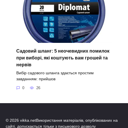
Садовий шланг: 5 неочевидних помилок
при виборі, які коштують вам грошей та
нервів
Вибір садового шланга здається простим
завданням: прийшов
0
26
© 2026 vikka.netВикористання матеріалів, опублікованих на
сайті, допускається тільки з письмового дозволу