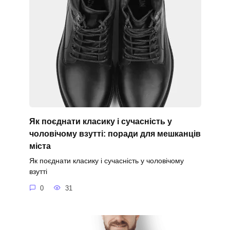
Як поєднати класику і сучасність у
чоловічому взутті: поради для мешканців
міста
Як поєднати класику і сучасність у чоловічому
взутті
0
31