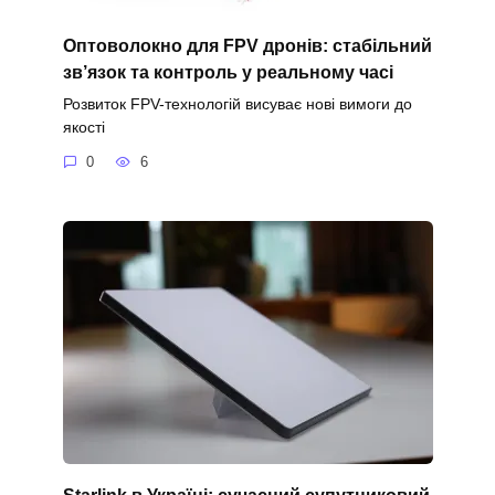
Оптоволокно для FPV дронів: стабільний
зв’язок та контроль у реальному часі
Розвиток FPV-технологій висуває нові вимоги до
якості
0
6
Starlink в Україні: сучасний супутниковий