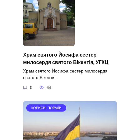
Храм святого Йосифа сестер
милосердя святого Вікентія, УГКЦ
Храм святого Йосифа сестер милосердя
святого Вікентія
0
64
КОРИСНІ ПОРАДИ