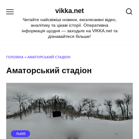
Перейти
vikka.net
до
вмісту
Читайте найсвіжіші новини, ексклюзивні відео,
аналітику та цікаві історії. Оперативна
інформація щодня — заходьте на VIKKA.net та
дізнавайтеся більше!
ГОЛОВНА
»
АМАТОРСЬКИЙ СТАДІОН
Аматорський стадіон
ЛЬВІВ