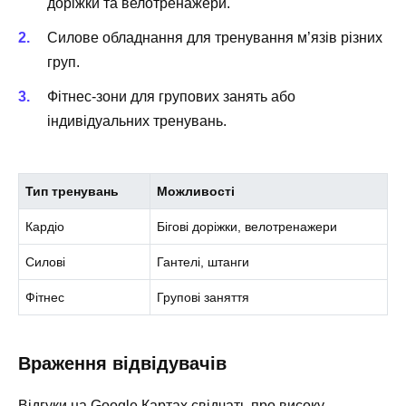
доріжки та велотренажери.
Силове обладнання
для тренування м’язів різних
груп.
Фітнес-зони
для групових занять або
індивідуальних тренувань.
Тип тренувань
Можливості
Кардіо
Бігові доріжки, велотренажери
Силові
Гантелі, штанги
Фітнес
Групові заняття
Враження відвідувачів
Відгуки на Google Картах свідчать про високу