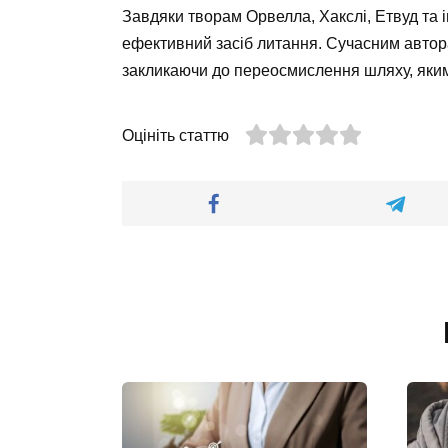
Завдяки творам Орвелла, Хакслі, Етвуд та і
ефективний засіб литання. Сучасним авто
закликаючи до переосмислення шляху, яким 
Оцініть статтю