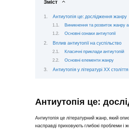
Зміст
Антиутопія це: дослідження жанру
Виникнення та розвиток жанру а
Основні ознаки антиутопії
Вплив антиутопії на суспільство
Класичні приклади антиутопій
Основні елементи жанру
Антиутопія у літературі ХХ століття
Антиутопія це: досл
Антиутопія це літературний жанр, який опис
насправді приховують глибокі проблеми і 