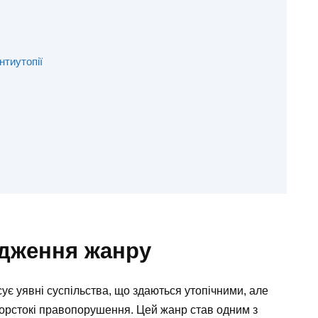
нтиутопії
ідження жанру
ує уявні суспільства, що здаються утопічними, але
жорстокі правопорушення. Цей жанр став одним з