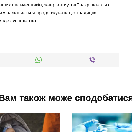
нших письменників, жанр антиутопії закріпився як
рам залишається продовжувати цю традицію,
іде суспільство.
Вам також може сподобатис