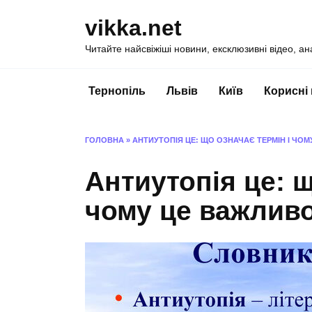
Перейти
vikka.net
до
вмісту
Читайте найсвіжіші новини, ексклюзивні відео, ан
Тернопіль
Львів
Київ
Корисні
ГОЛОВНА
»
АНТИУТОПІЯ ЦЕ: ЩО ОЗНАЧАЄ ТЕРМІН І ЧОМУ
Антиутопія це: щ
чому це важливо