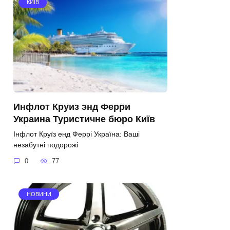
КИЇВ
Инфлот Круиз энд Ферри
Украина Туристичне бюро Київ
Інфлот Круїз енд Феррі Україна: Ваші
незабутні подорожі
0
77
НОВИНИ