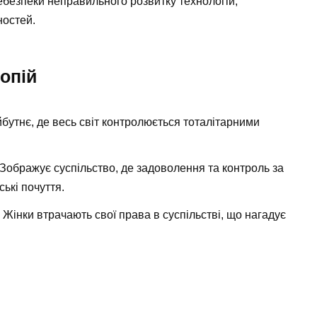
небезпеки неправильного розвитку технологій,
ностей.
опій
йбутнє, де весь світ контролюється тоталітарними
 Зображує суспільство, де задоволення та контроль за
ькі почуття.
: Жінки втрачають свої права в суспільстві, що нагадує