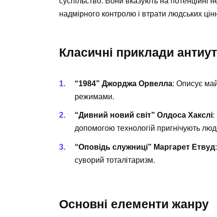
суспільство. Вони вказують на потенційні 
надмірного контролю і втрати людських цін
Класичні приклади антиут
“1984” Джорджа Орвелла
: Описує ма
режимами.
“Дивний новий світ” Олдоса Хакслі
:
допомогою технологій пригнічують людс
“Оповідь служниці” Маргарет Етвуд
суворий тоталітаризм.
Основні елементи жанру