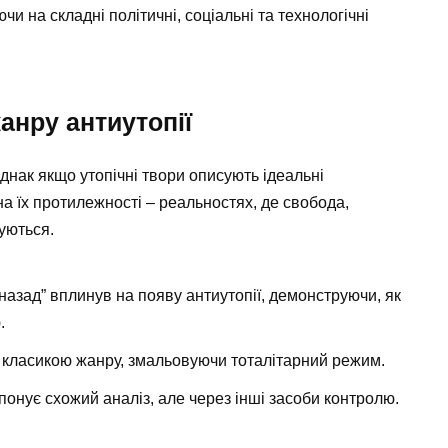
чи на складні політичні, соціальні та технологічні
анру антиутопії
 однак якщо утопічні твори описують ідеальні
на їх протилежності – реальностях, де свобода,
уються.
назад” вплинув на появу антиутопії, демонструючи, як
.
ав класикою жанру, змальовуючи тоталітарний режим.
опонує схожий аналіз, але через інші засоби контролю.