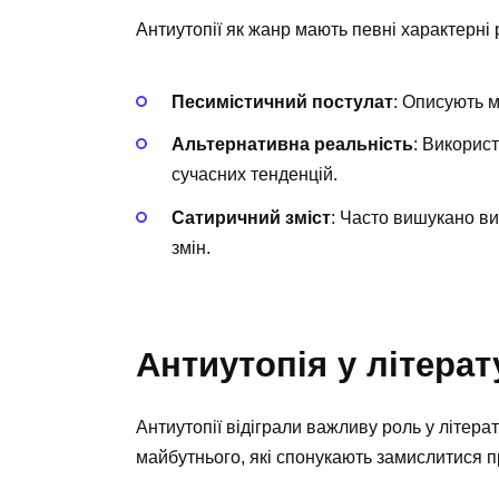
Антиутопії як жанр мають певні характерні р
Песимістичний постулат
: Описують м
Альтернативна реальність
: Викорис
сучасних тенденцій.
Сатиричний зміст
: Часто вишукано ви
змін.
Антиутопія у літерат
Антиутопії відіграли важливу роль у літерат
майбутнього, які спонукають замислитися пр