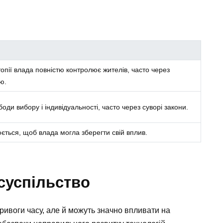
топії влада повністю контролює жителів, часто через
ію.
оди вибору і індивідуальності, часто через суворі закони.
ється, щоб влада могла зберегти свій вплив.
 суспільство
тривоги часу, але й можуть значно впливати на