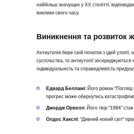
найбільш значущих у ХХ столітті, відповідаю
виклики свого часу.
Виникнення та розвиток ж
Антиутопія бере свій початок з ідей утопії,
суспільства, то антиутопії зосереджуються 
індивідуальність та справедливість придуш
Едвард Белламі
: Його роман “Погляд 
прогрес може обернутись катастрофою
Джордж Орвелл
: Його твір “1984” ст
Олдос Хакслі
: “Дивний новий світ” пр