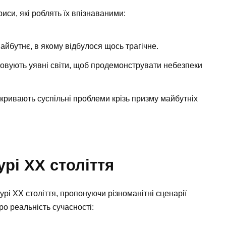
иси, які роблять їх впізнаваними:
айбутнє, в якому відбулося щось трагічне.
товують уявні світи, щоб продемонструвати небезпеки
кривають суспільні проблеми крізь призму майбутніх
урі ХХ століття
урі ХХ століття, пропонуючи різноманітні сценарії
о реальність сучасності: