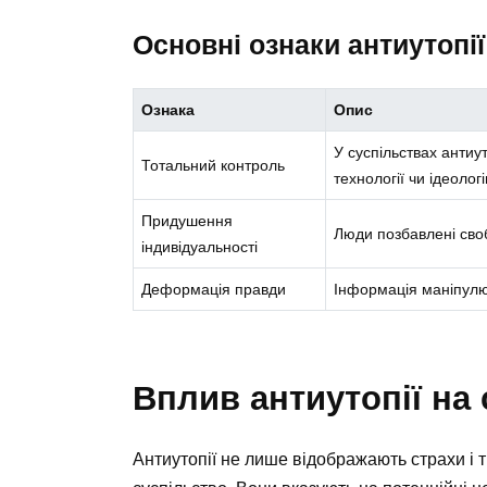
Основні ознаки антиутопії
Ознака
Опис
У суспільствах антиу
Тотальний контроль
технології чи ідеолог
Придушення
Люди позбавлені своб
індивідуальності
Деформація правди
Інформація маніпулю
Вплив антиутопії на
Антиутопії не лише відображають страхи і 