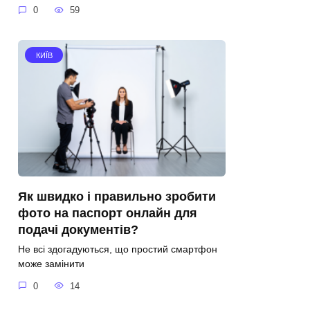
0
59
КИЇВ
Як швидко і правильно зробити
фото на паспорт онлайн для
подачі документів?
Не всі здогадуються, що простий смартфон
може замінити
0
14