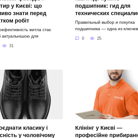
тир у Києві: що
подшипник: гид для
иво знати перед
технических специали
тком робіт
Правильный выбор и покупка
подшипника — одна из ключе
оефективність житла стає
і актуальнішою для
0
25
31
оєднати класику і
Клінінг у Києві —
сність у чоловічому
професійне прибиран