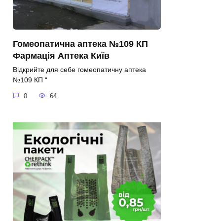
Гомеопатична аптека №109 КП
Фармація Аптека Київ
Відкрийте для себе гомеопатичну аптека
№109 КП “
0
64