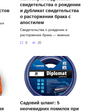
свидетельства о рождении
стов
и дубликат свидетельства
о расторжении брака с
апостилем
вых
Свидетельства о рождении и
расторжении брака — важные
0
20
Садовий шланг: 5
ня
неочевидних помилок при