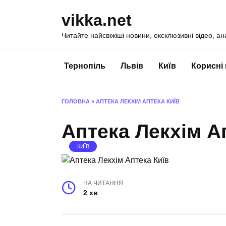
Перейти
vikka.net
до
вмісту
Читайте найсвіжіші новини, ексклюзивні відео, ан
Тернопіль
Львів
Київ
Корисні
ГОЛОВНА
»
АПТЕКА ЛЕКХІМ АПТЕКА КИЇВ
Аптека Лекхім А
КИЇВ
НА ЧИТАННЯ
2 хв