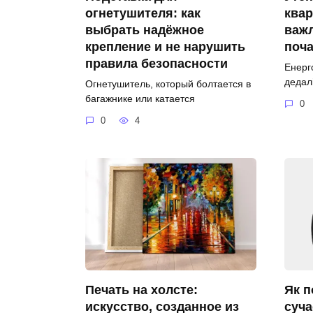
огнетушителя: как
квар
выбрать надёжное
важл
крепление и не нарушить
поча
правила безопасности
Енерг
дедал
Огнетушитель, который болтается в
багажнике или катается
0
0
4
Печать на холсте:
Як п
искусство, созданное из
суча