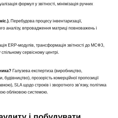
алізація формул у звітності, мінімізація ручних
іс.).
Перебудова процесу інвентаризації,
о аналізу, впровадження матриці повноважень і
ція ERP-модулів, трансформація звітності до МСФЗ,
 спільному сервісному центрі.
дника?
Галузева експертиза (виробництво,
и, будівництво), прозорість комерційної пропозиції
вкою), SLA щодо строків і зворотного зв’язку, політика
ашою обліковою системою.
аудиту і побудувати