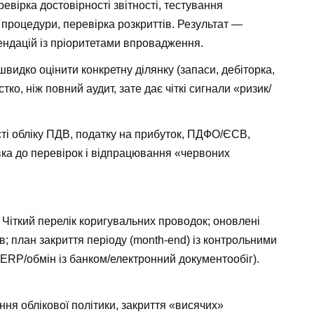
евірка достовірності звітності, тестування
 процедури, перевірка розкриттів. Результат —
ендацій із пріоритетами впровадження.
видко оцінити конкретну ділянку (запаси, дебіторка,
ко, ніж повний аудит, зате дає чіткі сигнали «ризик/
ті обліку ПДВ, податку на прибуток, ПДФО/ЄСВ,
вка до перевірок і відпрацювання «червоних
Чіткий перелік коригувальних проводок; оновлені
лів; план закриття періоду (month-end) із контрольними
(ERP/обмін із банком/електронний документообіг).
ня облікової політики, закриття «висячих»