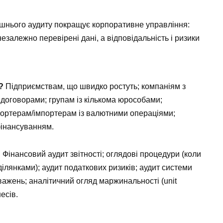
шнього аудиту покращує корпоративне управління:
залежно перевірені дані, а відповідальність і ризики
?
Підприємствам, що швидко ростуть; компаніям з
 договорами; групам із кількома юрособами;
портерам/імпортерам із валютними операціями;
фінансуванням.
?
Фінансовий аудит звітності; оглядові процедури (коли
ілянками); аудит податкових ризиків; аудит системи
ажень; аналітичний огляд маржинальності (unit
есів.