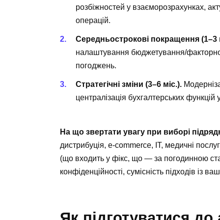
розбіжностей у взаєморозрахунках, акту
операцій.
Середньострокові покращення (1–3 м
налаштування бюджетування/факторног
погоджень.
Стратегічні зміни (3–6 міс.).
Модерніза
централізація бухгалтерських функцій у
На що звертати увагу при виборі підря
дистрибуція, e-commerce, IT, медичні послуг
(що входить у фікс, що — за погодинною ста
конфіденційності, сумісність підходів із в
Як підготуватися до 