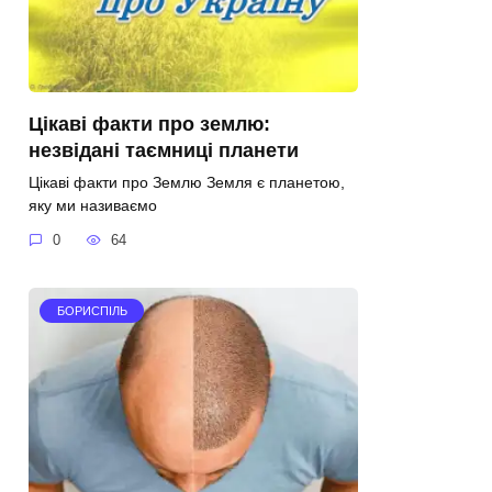
Цікаві факти про землю:
незвідані таємниці планети
Цікаві факти про Землю Земля є планетою,
яку ми називаємо
0
64
БОРИСПІЛЬ