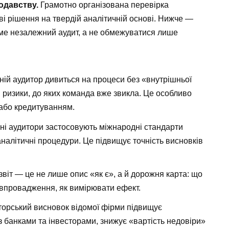
одавству.
Грамотно організована перевірка
і рішення на твердій аналітичній основі. Нижче —
аме незалежний аудит, а не обмежуватися лише
ій аудитор дивиться на процеси без «внутрішньої
 ризики, до яких команда вже звикла. Це особливо
або кредитуванням.
і аудитори застосовують міжнародні стандарти
 аналітичні процедури. Це підвищує точність висновків
звіт — це не лише опис «як є», а й дорожня карта: що
и впровадження, як вимірювати ефект.
орський висновок відомої фірми підвищує
з банками та інвесторами, знижує «вартість недовіри»