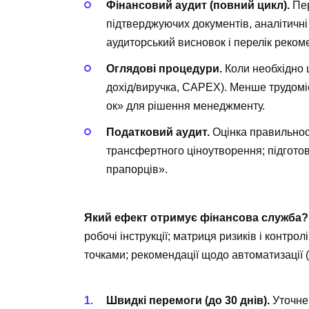
Фінансовий аудит (повний цикл).
Пер
підтверджуючих документів, аналітичні
аудиторський висновок і перелік реком
Оглядові процедури.
Коли необхідно ш
дохід/виручка, CAPEX). Менше трудоміст
ок» для рішення менеджменту.
Податковий аудит.
Оцінка правильнос
трансфертного ціноутворення; підгото
прапорців».
Який ефект отримує фінансова служба?
робочі інструкції; матриця ризиків і контро
точками; рекомендації щодо автоматизації 
Швидкі перемоги (до 30 днів).
Уточнен