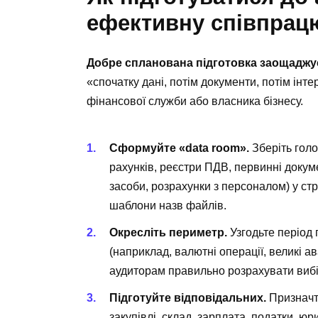
ефективну співпрац
Добре спланована підготовка заощаджу
«спочатку дані, потім документи, потім ін
фінансової служби або власника бізнесу.
Сформуйте «data room».
Зберіть голо
рахунків, реєстри ПДВ, первинні докум
засоби, розрахунки з персоналом) у ст
шаблони назв файлів.
Окресліть периметр.
Узгодьте період 
(наприклад, валютні операції, великі а
аудиторам правильно розрахувати вибі
Підготуйте відповідальних.
Призначте
закупівлі, склад, зарплата, податки, юр