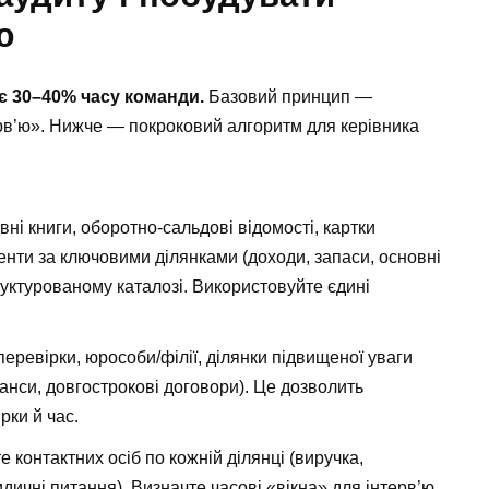
ю
є 30–40% часу команди.
Базовий принцип —
терв’ю». Нижче — покроковий алгоритм для керівника
вні книги, оборотно-сальдові відомості, картки
енти за ключовими ділянками (доходи, запаси, основні
руктурованому каталозі. Використовуйте єдині
перевірки, юрособи/філії, ділянки підвищеної уваги
ванси, довгострокові договори). Це дозволить
рки й час.
 контактних осіб по кожній ділянці (виручка,
идичні питання). Визначте часові «вікна» для інтерв’ю