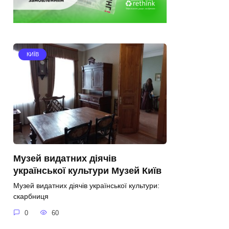
КИЇВ
Музей видатних діячів
української культури Музей Київ
Музей видатних діячів української культури:
скарбниця
0
60