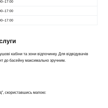
00–17:00
00–17:00
00–17:00
ослуги
ушові кабіни та зони відпочинку. Для відвідувачів
зит до басейну максимально зручним.
ід”, скориставшись мапою: