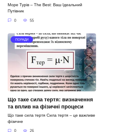
Море Турів – The Best: Ваш Ідеальний
Путівник
0
55
ПОРАДИ
Що таке сила тертя: визначення
та вплив на фізичні процеси
Що таке сила тертя Сила тертя – це важливе
фізичне
0
26