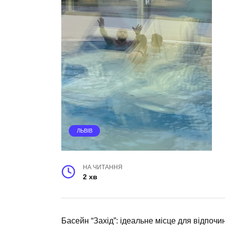
ЛЬВІВ
НА ЧИТАННЯ
2 хв
Басейн “Захід”: ідеальне місце для відпочи