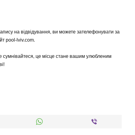
апису на відвідування, ви можете зателефонувати за
т pool-lviv.com.
Не сумнівайтеся, це місце стане вашим улюбленим
і!