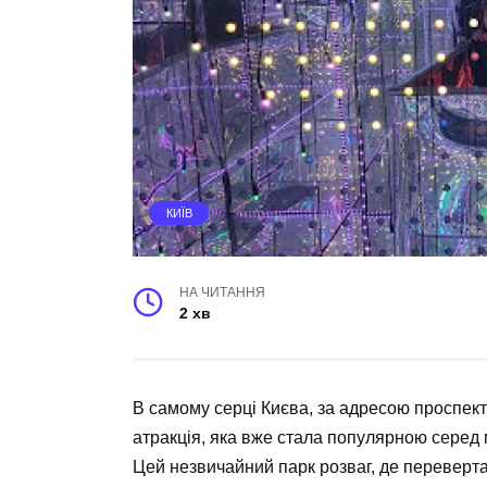
КИЇВ
НА ЧИТАННЯ
2 хв
В самому серці Києва, за адресою проспек
атракція, яка вже стала популярною серед 
Цей незвичайний парк розваг, де переверта