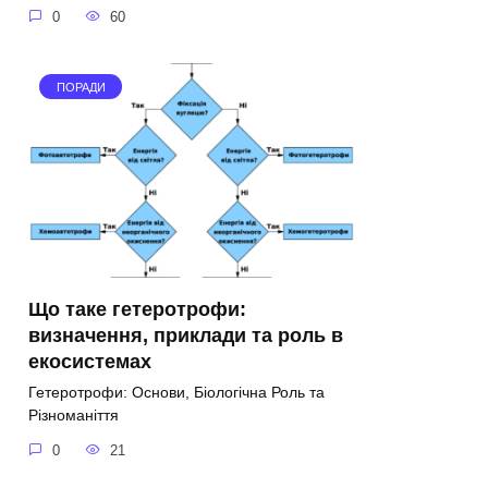
0
60
ПОРАДИ
Що таке гетеротрофи:
визначення, приклади та роль в
екосистемах
Гетеротрофи: Основи, Біологічна Роль та
Різноманіття
0
21