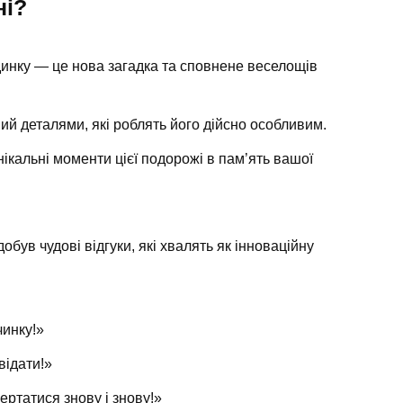
ні?
динку — це нова загадка та сповнене веселощів
ий деталями, які роблять його дійсно особливим.
нікальні моменти цієї подорожі в пам’ять вашої
був чудові відгуки, які хвалять як інноваційну
чинку!»
відати!»
ертатися знову і знову!»