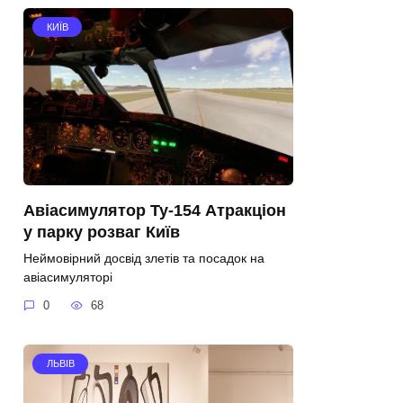
КИЇВ
Авіасимулятор Ту-154 Атракціон
у парку розваг Київ
Неймовірний досвід злетів та посадок на
авіасимуляторі
0
68
ЛЬВІВ