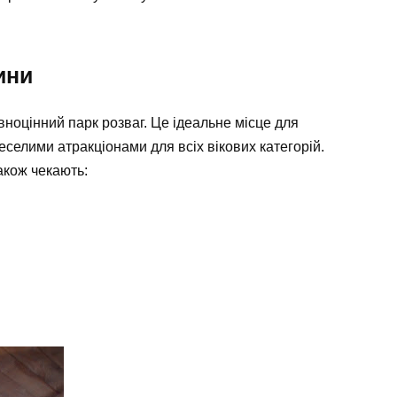
ини
вноцінний парк розваг. Це ідеальне місце для
веселими атракціонами для всіх вікових категорій.
акож чекають: