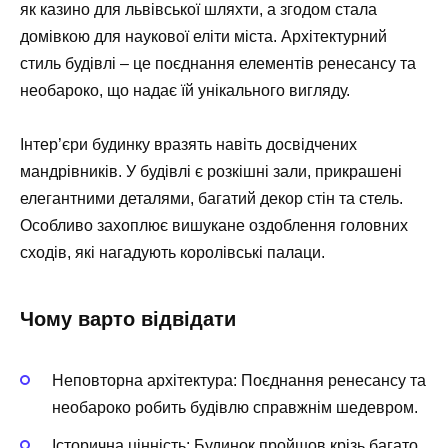
як казино для львівської шляхти, а згодом стала
домівкою для наукової еліти міста. Архітектурний
стиль будівлі – це поєднання елементів ренесансу та
необароко, що надає їй унікального вигляду.
Інтер’єри будинку вразять навіть досвідчених
мандрівників. У будівлі є розкішні зали, прикрашені
елегантними деталями, багатий декор стін та стель.
Особливо захоплює вишукане оздоблення головних
сходів, які нагадують королівські палаци.
Чому варто відвідати
Неповторна архітектура:
Поєднання ренесансу та
необароко робить будівлю справжнім шедевром.
Історична цінність:
Будинок пройшов крізь багато