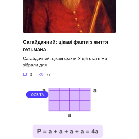
Сагайдачний: цікаві факти з життя
гетьмана
Сагайдачний: цікаві факти У цій статті ми
зібрали для
0
77
ОСВІТА