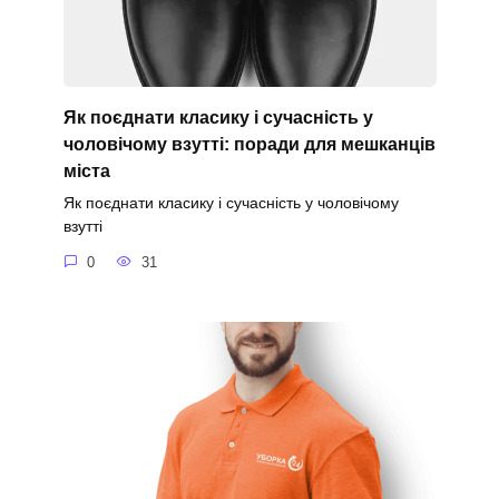
Як поєднати класику і сучасність у
чоловічому взутті: поради для мешканців
міста
Як поєднати класику і сучасність у чоловічому
взутті
0
31