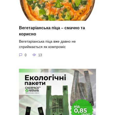
Вегетаріанська піца – смачно та
корисно
Вегетаріанська піца вже давно не
сприймається як компроміс
0
13