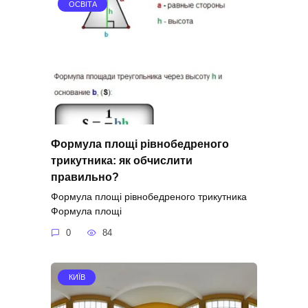
ОСВІТА
Формула площі рівнобедреного
трикутника: як обчислити
правильно?
Формула площі рівнобедреного трикутника
Формула площі
0
84
КИЇВ