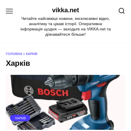
Перейти
vikka.net
до
вмісту
Читайте найсвіжіші новини, ексклюзивні відео,
аналітику та цікаві історії. Оперативна
інформація щодня — заходьте на VIKKA.net та
дізнавайтеся більше!
ГОЛОВНА
»
ХАРКІВ
Харків
ХАРКІВ