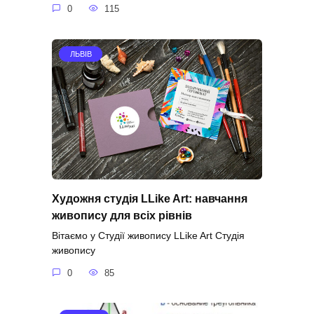
0
115
ЛЬВІВ
Художня студія LLike Art: навчання
живопису для всіх рівнів
Вітаємо у Студії живопису LLike Art Студія
живопису
0
85