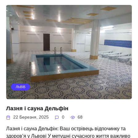
ЛЬВІВ
Лазня і сауна Дельфін
22 Березня, 2025
0
68
Лазня і сауна Дельфін: Ваш острівець відпочинку та
здоров’я у Львові У метушні сучасного життя важливо