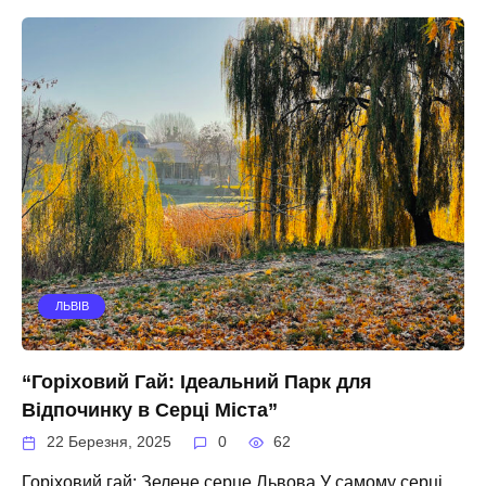
ЛЬВІВ
“Горіховий Гай: Ідеальний Парк для
Відпочинку в Серці Міста”
22 Березня, 2025
0
62
Горіховий гай: Зелене серце Львова У самому серці