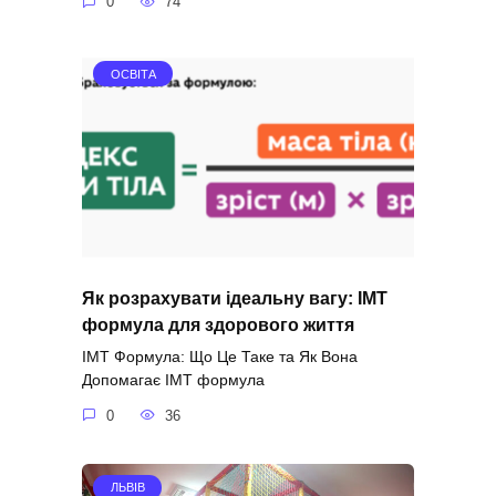
0
74
ОСВІТА
Як розрахувати ідеальну вагу: ІМТ
формула для здорового життя
ІМТ Формула: Що Це Таке та Як Вона
Допомагає ІМТ формула
0
36
ЛЬВІВ