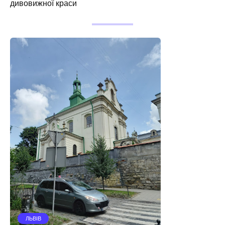
дивовижної краси
ЛЬВІВ