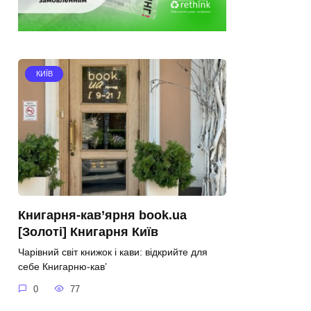
КИЇВ
Книгарня-кав’ярня book.ua
[Золоті] Книгарня Київ
Чарівний світ книжок і кави: відкрийте для
себе Книгарню-кав’
0
77