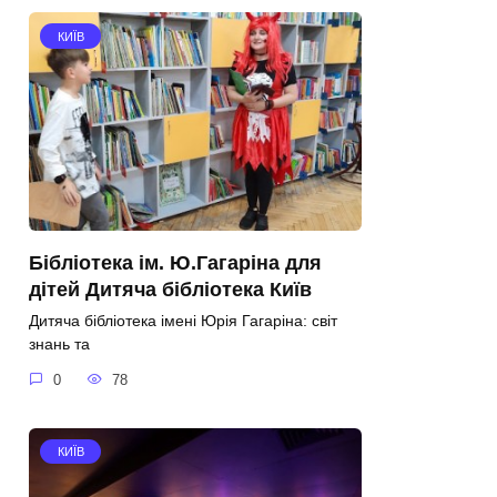
КИЇВ
Бібліотека ім. Ю.Гагаріна для
дітей Дитяча бібліотека Київ
Дитяча бібліотека імені Юрія Гагаріна: світ
знань та
0
78
КИЇВ