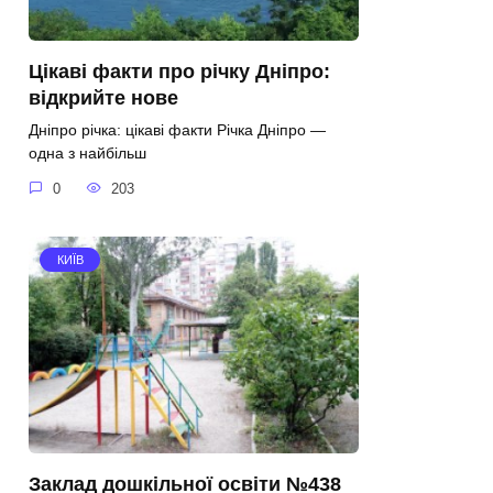
Цікаві факти про річку Дніпро:
відкрийте нове
Дніпро річка: цікаві факти Річка Дніпро —
одна з найбільш
0
203
КИЇВ
Заклад дошкільної освіти №438