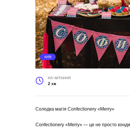
КИЇВ
НА ЧИТАННЯ
2 хв
Солодка магія Confectionery «Merry»
Confectionery «Merry» — це не просто конди