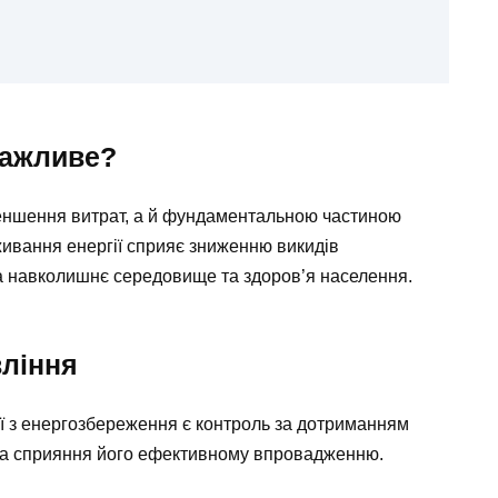
важливе?
еншення витрат, а й фундаментальною частиною
живання енергії сприяє зниженню викидів
на навколишнє середовище та здоров’я населення.
вління
ї з енергозбереження є контроль за дотриманням
та сприяння його ефективному впровадженню.