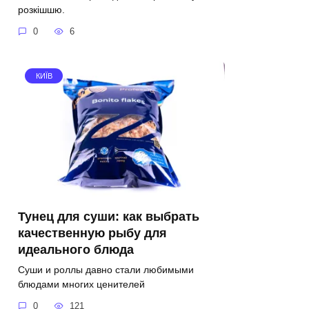
розкішшю.
0
6
КИЇВ
Тунец для суши: как выбрать
качественную рыбу для
идеального блюда
Суши и роллы давно стали любимыми
блюдами многих ценителей
0
121