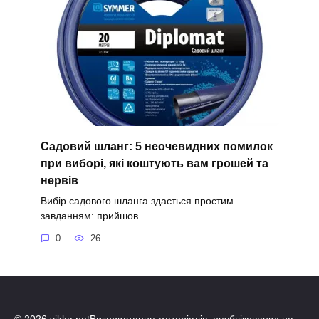
Садовий шланг: 5 неочевидних помилок
при виборі, які коштують вам грошей та
нервів
Вибір садового шланга здається простим
завданням: прийшов
0
26
© 2026 vikka.netВикористання матеріалів, опублікованих на