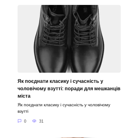
Як поєднати класику і сучасність у
чоловічому взутті: поради для мешканців
міста
Як поєднати класику і сучасність у чоловічому
взутті
0
31