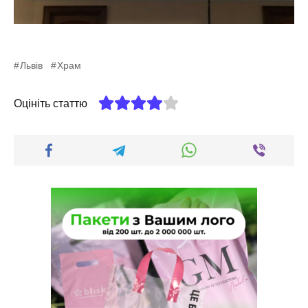
Львів
Храм
Оцініть статтю