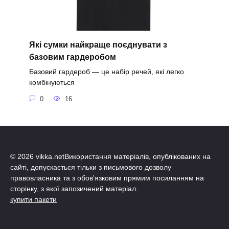
Які сумки найкраще поєднувати з
базовим гардеробом
Базовий гардероб — це набір речей, які легко
комбінуються
0
16
© 2026 vikka.netВикористання матеріалів, опублікованих на
сайті, допускається тільки з письмового дозволу
правовласника та з обов'язковим прямим посиланням на
сторінку, з якої запозичений матеріал.
купити пакети