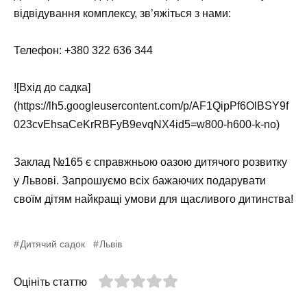
відвідування комплексу, зв’яжіться з нами:
Телефон: +380 322 636 344
![Вхід до садка]
(https://lh5.googleusercontent.com/p/AF1QipPf6OlBSY9f
023cvEhsaCeKrRBFyB9evqNX4id5=w800-h600-k-no)
Заклад №165 є справжньою оазою дитячого розвитку
у Львові. Запрошуємо всіх бажаючих подарувати
своїм дітям найкращі умови для щасливого дитинства!
Дитячий садок
Львів
Оцініть статтю