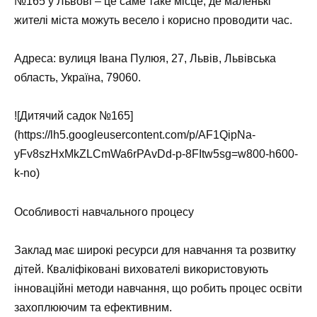
№165 у Львові – це саме таке місце, де маленькі
жителі міста можуть весело і корисно проводити час.
Адреса: вулиця Івана Пулюя, 27, Львів, Львівська
область, Україна, 79060.
![Дитячий садок №165]
(https://lh5.googleusercontent.com/p/AF1QipNa-
yFv8szHxMkZLCmWa6rPAvDd-p-8FItw5sg=w800-h600-
k-no)
Особливості навчального процесу
Заклад має широкі ресурси для навчання та розвитку
дітей. Кваліфіковані вихователі використовують
інноваційні методи навчання, що робить процес освіти
захоплюючим та ефективним.