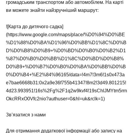
громадським транспортом або автомобілем. На карті
ви можете знайти найзручніший маршрут:
![Карта до дитячого садка]
(https://www.google.com/maps/place/%D0%94%D0%BE
%D1%88%D0%BA%D1%96%D0%BB%D1%8C%D0%B
D%D0%B8%D0%B9+%D0%BD%D0%B0%D0%B2%D1
%87%D0%B0%D0%BB%D1%8C%D0%BD%D0%B8%
D0%B9+%D0%B7%D0%B0%D0%BA%D0%BB%D0%B
0%D0%B4+%E2%84%96165/data=!4m7!3m6!1s0x473a
e7bae6668b31:0x2a9e36f755b41347!8m2!3d49.801215!
4d23.993951!16s%2Fg%2F1q2w9kvf4!19sChIJMYtm5rrn
OkcRRxO0Vfc2nio?authuser=0&hl=uk&rclk=1)
Зв’язатися з нами
Для отримання додаткової інформації або запису на