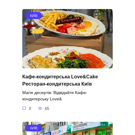
КИЇВ
Кафе-кондитерська Love&Cake
Ресторан-кондитерська Київ
Магія десертів: Відвідайте Кафе-
кондитерську Love&
0
65
КИЇВ