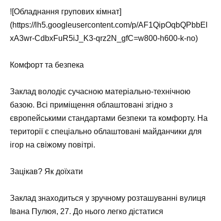
![Обладнання групових кімнат]
(https://lh5.googleusercontent.com/p/AF1QipOqbQPbbEl
xA3wr-CdbxFuR5iJ_K3-qrz2N_gfC=w800-h600-k-no)
Комфорт та безпека
Заклад володіє сучасною матеріально-технічною
базою. Всі приміщення облаштовані згідно з
європейськими стандартами безпеки та комфорту. На
території є спеціально облаштовані майданчики для
ігор на свіжому повітрі.
Зацікав? Як доїхати
Заклад знаходиться у зручному розташуванні вулиця
Івана Пулюя, 27. До нього легко дістатися