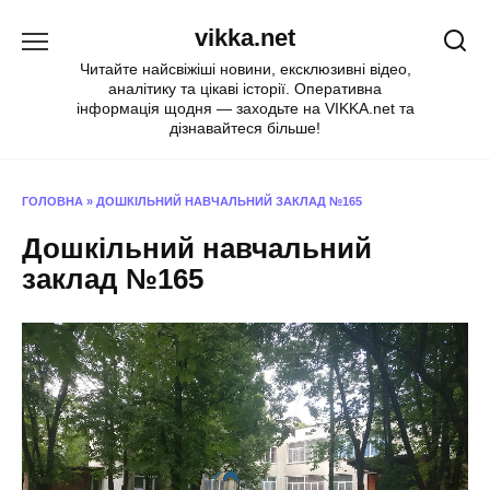
Перейти
vikka.net
до
вмісту
Читайте найсвіжіші новини, ексклюзивні відео,
аналітику та цікаві історії. Оперативна
інформація щодня — заходьте на VIKKA.net та
дізнавайтеся більше!
ГОЛОВНА
»
ДОШКІЛЬНИЙ НАВЧАЛЬНИЙ ЗАКЛАД №165
Дошкільний навчальний
заклад №165