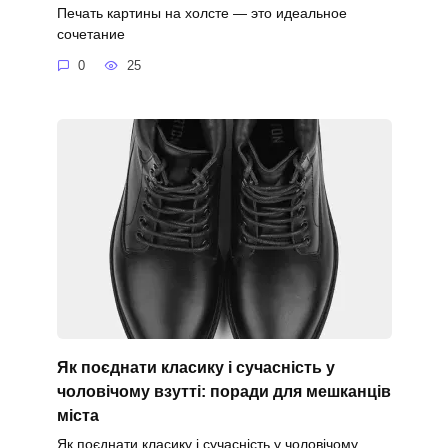
Печать картины на холсте — это идеальное
сочетание
0
25
Як поєднати класику і сучасність у
чоловічому взутті: поради для мешканців
міста
Як поєднати класику і сучасність у чоловічому