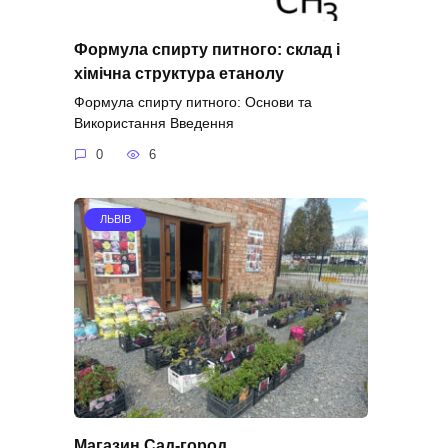
Формула спирту питного: склад і
хімічна структура етанолу
Формула спирту питного: Основи та
Використання Введення
0
6
ЛЬВІВ
Магазин Сад-город