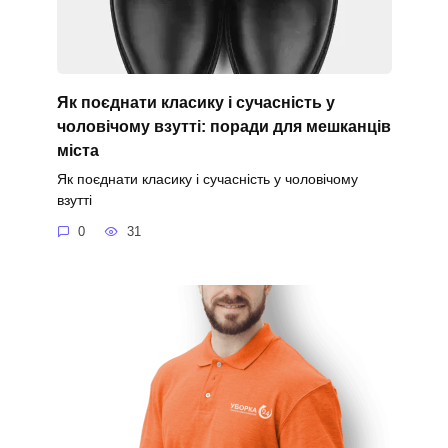
Як поєднати класику і сучасність у
чоловічому взутті: поради для мешканців
міста
Як поєднати класику і сучасність у чоловічому
взутті
0
31