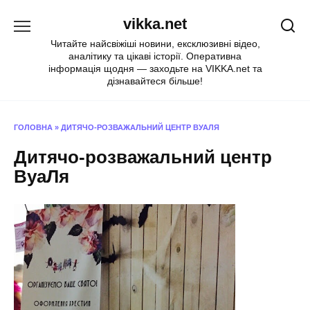
Перейти
vikka.net
до
вмісту
Читайте найсвіжіші новини, ексклюзивні відео,
аналітику та цікаві історії. Оперативна
інформація щодня — заходьте на VIKKA.net та
дізнавайтеся більше!
ГОЛОВНА
»
ДИТЯЧО-РОЗВАЖАЛЬНИЙ ЦЕНТР ВУАЛЯ
Дитячо-розважальний центр
ВуаЛя