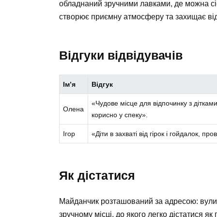
обладнаний зручними лавками, де можна сіс
створює приємну атмосферу та захищає від
Відгуки відвідувачів
Ім’я
Відгук
«Чудове місце для відпочинку з дітка
Олена
корисно у спеку».
Ігор
«Діти в захваті від гірок і гойдалок, про
Як дістатися
Майданчик розташований за адресою: вулиц
зручному місці, до якого легко дістатися я