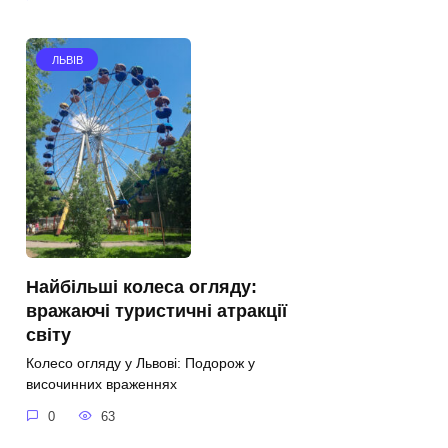
ЛЬВІВ
Найбільші колеса огляду:
вражаючі туристичні атракції
світу
Колесо огляду у Львові: Подорож у
височинних враженнях
0
63