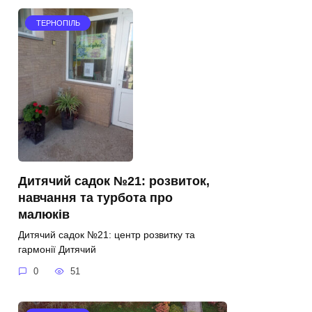
ТЕРНОПІЛЬ
Дитячий садок №21: розвиток,
навчання та турбота про
малюків
Дитячий садок №21: центр розвитку та
гармонії Дитячий
0
51