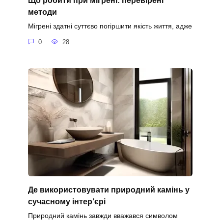
Що робити при мігрені: перевірені
методи
Мігрені здатні суттєво погіршити якість життя, адже
0
28
Де використовувати природний камінь у
сучасному інтер’єрі
Природний камінь завжди вважався символом