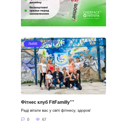
ЛЬВІВ
Фітнес клуб FitFamilly””
Раді вітати вас у світі фітнесу, здоров’
0
67