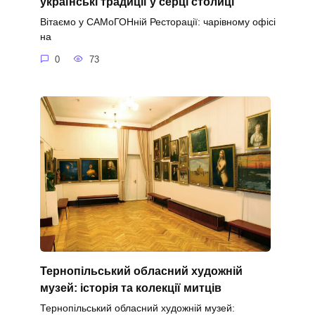
українські традиції у серці столиці
Вітаємо у САМоГОНній Ресторації: чарівному офісі
на
0
73
Тернопільський обласний художній
музей: історія та колекції митців
Тернопільський обласний художній музей: