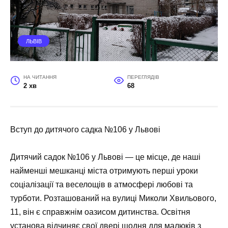
ЛЬВІВ
НА ЧИТАННЯ
ПЕРЕГЛЯДІВ
2 хв
68
Вступ до дитячого садка №106 у Львові
Дитячий садок №106 у Львові — це місце, де наші
найменші мешканці міста отримують перші уроки
соціалізації та веселощів в атмосфері любові та
турботи. Розташований на вулиці Миколи Хвильового,
11, він є справжнім оазисом дитинства. Освітня
установа відчиняє свої двері щодня для малюків з