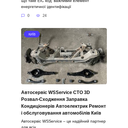
Що таке ЕІС код: важливий елемент
енергетичної ідентифікації
0
24
КИЇВ
Автосервіс WSService СТО 3D
Розвал-Сходження Заправка
Кондиціонерів Автоелектрик Ремонт
і обслуговування автомобілів Київ
Автосервіс WSService – це надійний партнер
для всіх