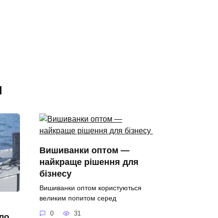
я
Вишиванки оптом —
найкраще рішення для
бізнесу
Вишиванки оптом користуються
великим попитом серед
0
31
ело