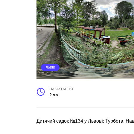
ЛЬВІВ
НА ЧИТАННЯ
2 хв
Дитячий садок №134 у Львові: Турбота, На