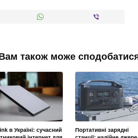
Вам також може сподобатис
link в Україні: сучасний
Портативні зарядні
тниковий інтернет для
станції: надійне джер