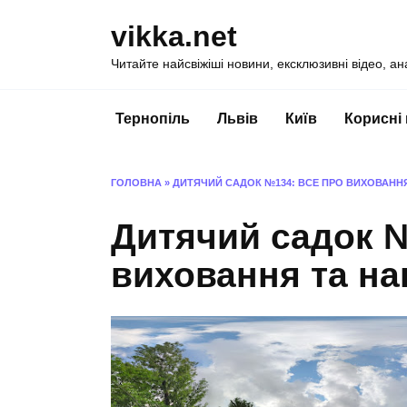
Перейти
vikka.net
до
вмісту
Читайте найсвіжіші новини, ексклюзивні відео, ан
Тернопіль
Львів
Київ
Корисні
ГОЛОВНА
»
ДИТЯЧИЙ САДОК №134: ВСЕ ПРО ВИХОВАНН
Дитячий садок №
виховання та на