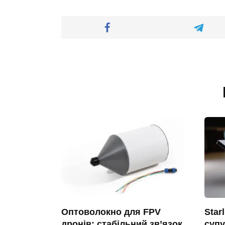
Оптоволокно для FPV
Star
дронів: стабільний зв’язок
супу