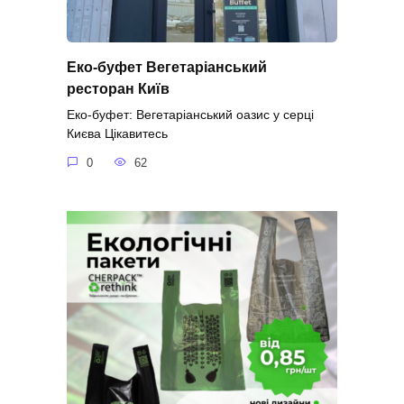
Еко-буфет Вегетаріанський
ресторан Київ
Еко-буфет: Вегетаріанський оазис у серці
Києва Цікавитесь
0
62