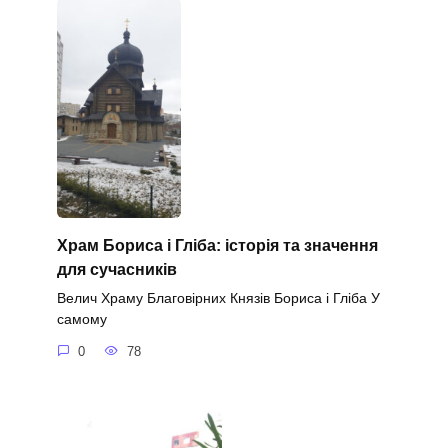
Храм Бориса і Гліба: історія та значення
для сучасників
Велич Храму Благовірних Князів Бориса і Гліба У
самому
0
78