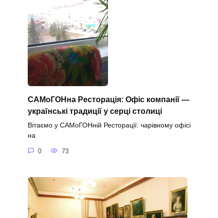
САМоГОНна Ресторація: Офіс компанії —
українські традиції у серці столиці
Вітаємо у САМоГОНній Ресторації: чарівному офісі
на
0
73