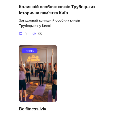
Колишній особняк князів Трубецьких
Історична пам’ятка Київ
Загадковий колишній особняк князів
Трубецьких у Києві
0
55
ЛЬВІВ
Be.fitness.lviv