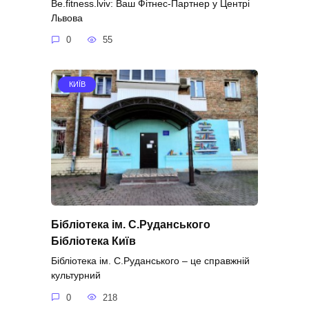
Be.fitness.lviv: Ваш Фітнес-Партнер у Центрі
Львова
0
55
КИЇВ
Бібліотека ім. С.Руданського
Бібліотека Київ
Бібліотека ім. С.Руданського – це справжній
культурний
0
218