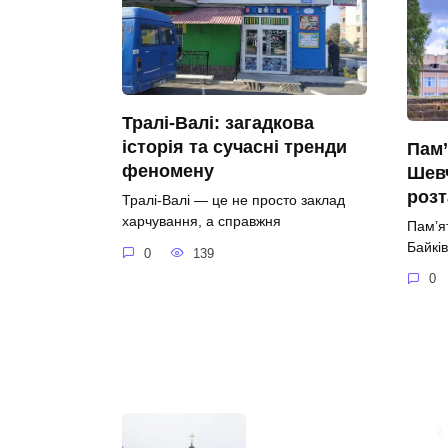
Тралі-Валі: загадкова
історія та сучасні тренди
Пам’
феномену
Шевч
роз
Тралі-Валі — це не просто заклад
харчування, а справжня
Пам’я
Байків
0
139
0