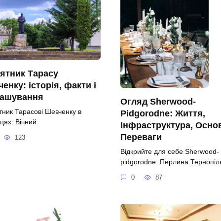
ятник Тарасу
енку: історія, факти і
ташування
Огляд Sherwood-
тник Тарасові Шевченку в
Pidgorodne: Життя,
цях: Вічний
Інфраструктура, Осно
Переваги
123
Відкрийте для себе Sherwood-
pidgorodne: Перлина Тернопі
0
87