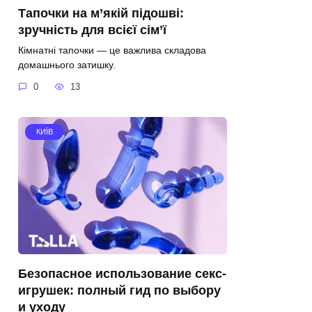
Тапочки на м’якій підошві:
зручність для всієї сім’ї
Кімнатні тапочки — це важлива складова
домашнього затишку.
0
13
КИЇВ
Безопасное использование секс-
игрушек: полный гид по выбору
и уходу