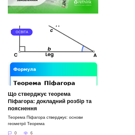
ОСВІТА
Що стверджує теорема
Піфагора: докладний розбір та
пояснення
Теорема Піфагора стверджує: основи
геометрії Теорема
0
6