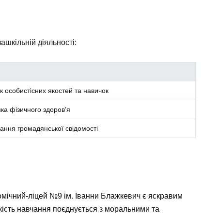
зашкільній діяльності:
к особистісних якостей та навичок
ка фізичного здоров’я
ння громадянської свідомості
номічний-ліцей №9 ім. Іванни Блажкевич є яскравим
якість навчання поєднується з моральними та