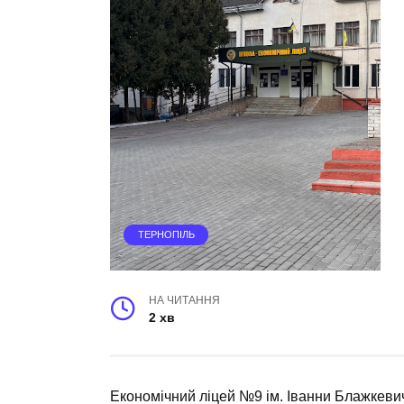
ТЕРНОПІЛЬ
НА ЧИТАННЯ
2 хв
Економічний ліцей №9 ім. Іванни Блажкеви