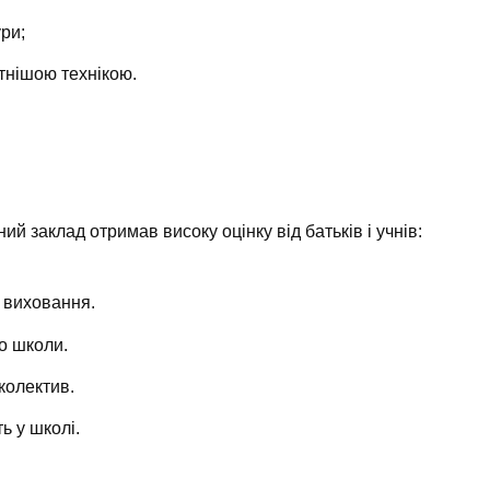
ури;
тнішою технікою.
ий заклад отримав високу оцінку від батьків і учнів:
 виховання.
о школи.
колектив.
ь у школі.