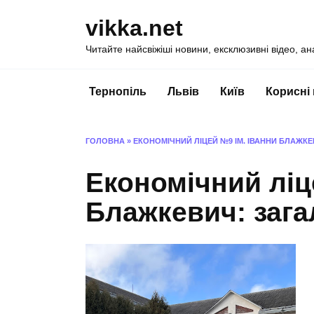
Перейти
vikka.net
до
вмісту
Читайте найсвіжіші новини, ексклюзивні відео, ан
Тернопіль
Львів
Київ
Корисні
ГОЛОВНА
»
ЕКОНОМІЧНИЙ ЛІЦЕЙ №9 ІМ. ІВАННИ БЛАЖК
Економічний ліц
Блажкевич: зага