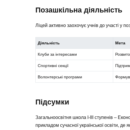
Позашкільна діяльність
Ліцей активно заохочує учнів до участі у по
Діяльність
Мета
Клуби за інтересами
Розвито
Спортивні секції
Підтрим
Волонтерські програми
Формува
Підсумки
Загальноосвітня школа I-III ступенів – Еко
прикладом сучасної української освіти, де 