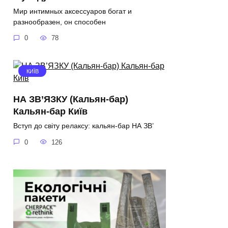
Мир интимных аксессуаров богат и
разнообразен, он способен
0
78
КИЇВ
НА ЗВ’ЯЗКУ (Кальян-бар)
Кальян-бар Київ
Вступ до світу релаксу: кальян-бар НА ЗВ’
0
126