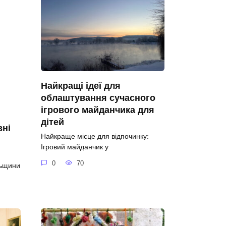
Найкращі ідеї для
облаштування сучасного
ігрового майданчика для
дітей
вні
Найкраще місце для відпочинку:
Ігровий майданчик у
0
70
льщини