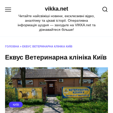
Перейти
vikka.net
до
вмісту
Читайте найсвіжіші новини, ексклюзивні відео,
аналітику та цікаві історії. Оперативна
інформація щодня — заходьте на VIKKA.net та
дізнавайтеся більше!
ГОЛОВНА
»
ЕКВУС ВЕТЕРИНАРНА КЛІНІКА КИЇВ
Еквус Ветеринарна клініка Київ
КИЇВ