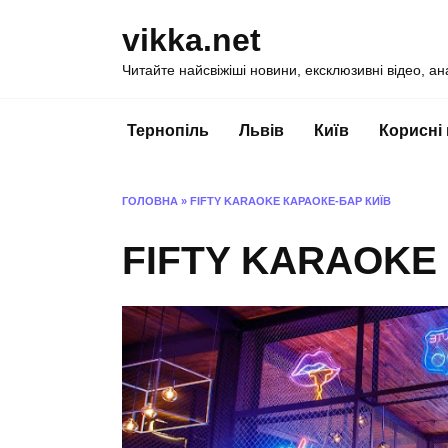
Перейти
vikka.net
до
вмісту
Читайте найсвіжіші новини, ексклюзивні відео, ан
Тернопіль
Львів
Київ
Корисні
ГОЛОВНА
»
FIFTY KARAOKE КАРАОКЕ-БАР КИЇВ
FIFTY KARAOKE 