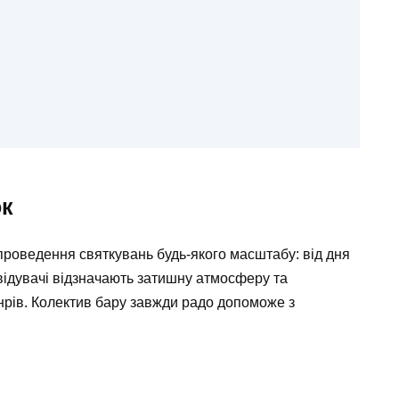
ок
роведення святкувань будь-якого масштабу: від дня
відувачі відзначають затишну атмосферу та
анрів. Колектив бару завжди радо допоможе з