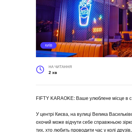
КИЇВ
НА ЧИТАННЯ
2 хв
FIFTY KARAOKE: Ваше улюблене місце в с
У центрі Києва, на вулиці Велика Василькі
охочий може відчути себе справжньою зірк
тих, хто любить проводити час у колі друз