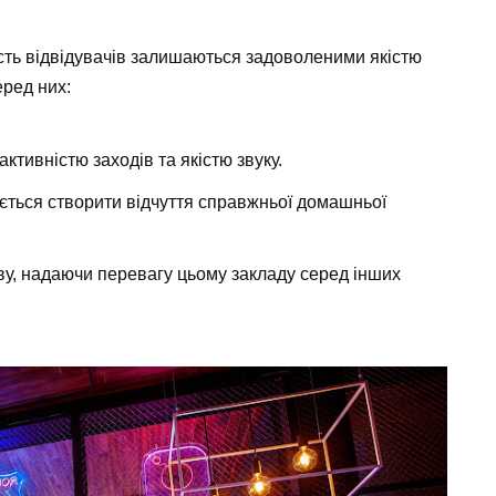
шість відвідувачів залишаються задоволеними якістю
ред них:
тивністю заходів та якістю звуку.
ється створити відчуття справжньої домашньої
у, надаючи перевагу цьому закладу серед інших