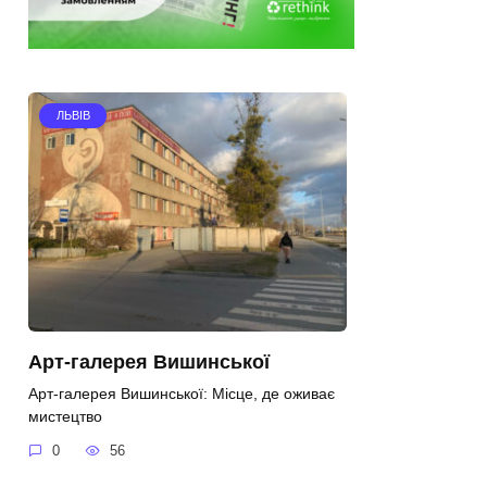
ЛЬВІВ
Арт-галерея Вишинської
Арт-галерея Вишинської: Місце, де оживає
мистецтво
0
56