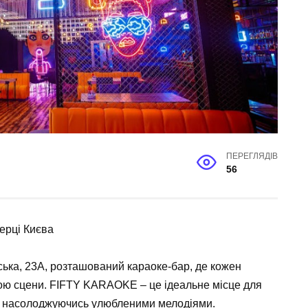
ПЕРЕГЛЯДІВ
56
ерці Києва
вська, 23А, розташований караоке-бар, де кожен
ою сцени. FIFTY KARAOKE – це ідеальне місце для
ів, насолоджуючись улюбленими мелодіями.