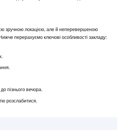
єю зручною локацією, але й неперевершеною
Нижче перерахуємо ключові особливості закладу:
к.
ання.
 до пізнього вечора.
стю розслабитися.