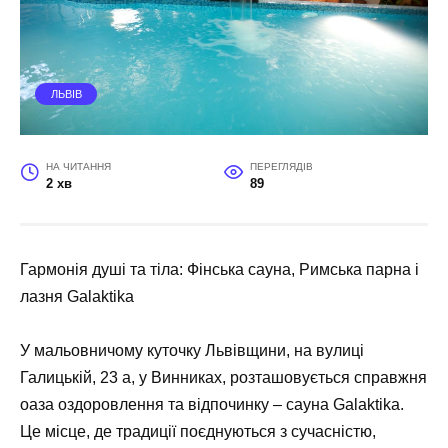
ЛЬВІВ
НА ЧИТАННЯ
ПЕРЕГЛЯДІВ
2 хв
89
Гармонія душі та тіла: Фінська сауна, Римська парна і
лазня Galaktika
У мальовничому куточку Львівщини, на вулиці
Галицькій, 23 а, у Винниках, розташовується справжня
оаза оздоровлення та відпочинку – сауна Galaktika.
Це місце, де традиції поєднуються з сучасністю,