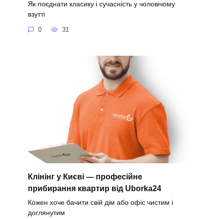
Як поєднати класику і сучасність у чоловічому
взутті
0
31
Клінінг у Києві — професійне
прибирання квартир від Uborka24
Кожен хоче бачити свій дім або офіс чистим і
доглянутим