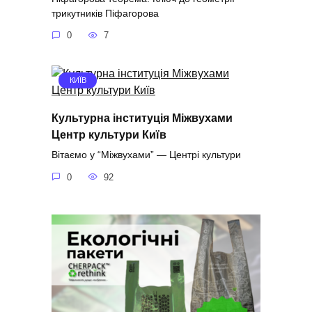
трикутників Піфагорова
0
7
КИЇВ
Культурна інституція Міжвухами
Центр культури Київ
Вітаємо у “Міжвухами” — Центрі культури
0
92