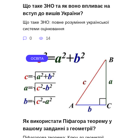
Що таке ЗНО та як воно впливає на
вступ до вишів України?
Що таке ЗНО: повне розуміння української
системи оцінювання
0
14
ОСВІТА
Як використати Піфагора теорему у
вашому завданні з геометрії?
Піфагорова теорема: Ключ до геометрії