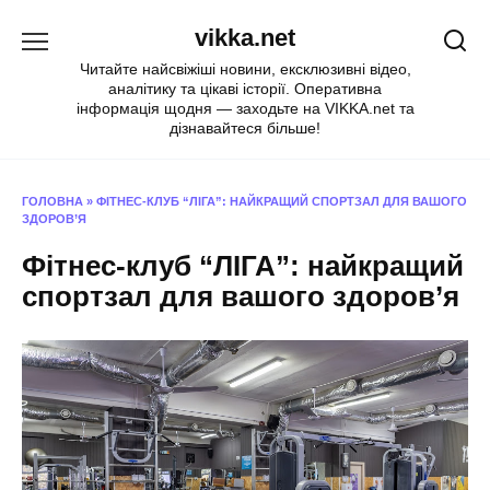
Перейти
vikka.net
до
вмісту
Читайте найсвіжіші новини, ексклюзивні відео,
аналітику та цікаві історії. Оперативна
інформація щодня — заходьте на VIKKA.net та
дізнавайтеся більше!
ГОЛОВНА
»
ФІТНЕС-КЛУБ “ЛІГА”: НАЙКРАЩИЙ СПОРТЗАЛ ДЛЯ ВАШОГО
ЗДОРОВ’Я
Фітнес-клуб “ЛІГА”: найкращий
спортзал для вашого здоров’я