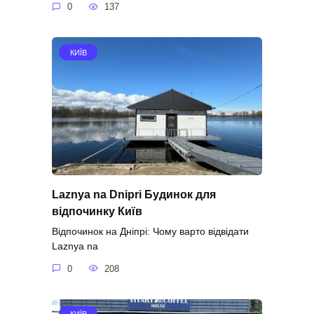
0
137
КИЇВ
Laznya na Dnipri Будинок для
відпочинку Київ
Відпочинок на Дніпрі: Чому варто відвідати
Laznya na
0
208