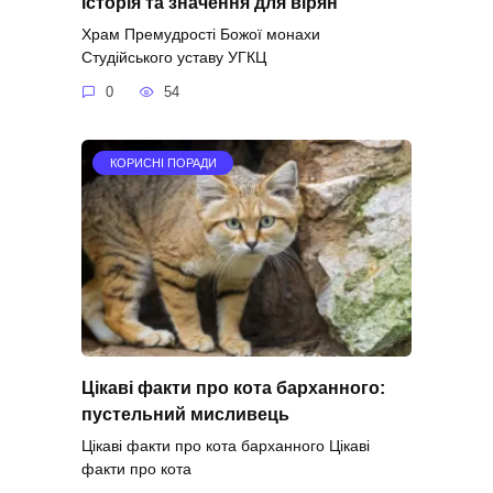
історія та значення для вірян
Храм Премудрості Божої монахи
Студійського уставу УГКЦ
0
54
КОРИСНІ ПОРАДИ
Цікаві факти про кота барханного:
пустельний мисливець
Цікаві факти про кота барханного Цікаві
факти про кота