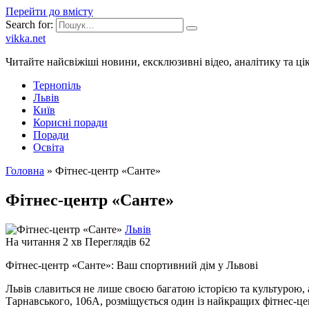
Перейти до вмісту
Search for:
vikka.net
Читайте найсвіжіші новини, ексклюзивні відео, аналітику та ці
Тернопіль
Львів
Київ
Корисні поради
Поради
Освіта
Головна
»
Фітнес-центр «Санте»
Фітнес-центр «Санте»
Львів
На читання
2 хв
Переглядів
62
Фітнес-центр «Санте»: Ваш спортивний дім у Львові
Львів славиться не лише своєю багатою історією та культурою,
Тарнавського, 106А, розміщується один із найкращих фітнес-цен