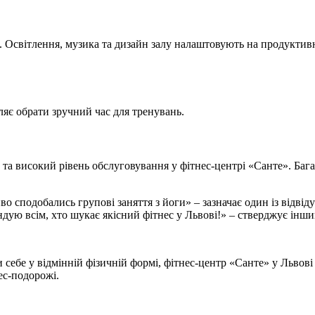
. Освітлення, музика та дизайн залу налаштовують на продуктив
ляє обрати зручний час для тренувань.
 та високий рівень обслуговування у фітнес-центрі «Санте». Бага
 сподобались групові заняття з йоги» – зазначає один із відвіду
ую всім, хто шукає якісний фітнес у Львові!» – стверджує інши
себе у відмінній фізичній формі, фітнес-центр «Санте» у Львові 
ес-подорожі.