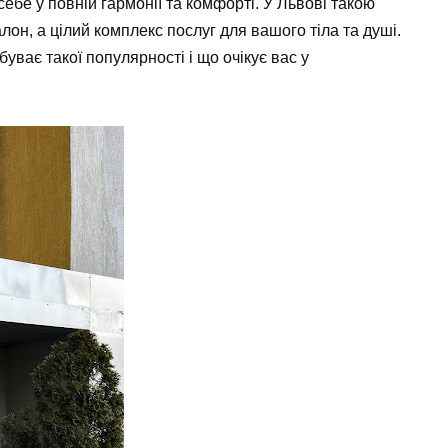
себе у повній гармонії та комфорті. У Львові такою
алон, а цілий комплекс послуг для вашого тіла та душі.
уває такої популярності і що очікує вас у