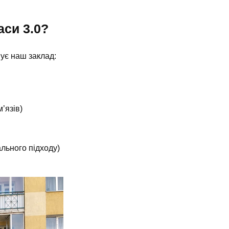
си 3.0?
нує наш заклад:
’язів)
ального підходу)