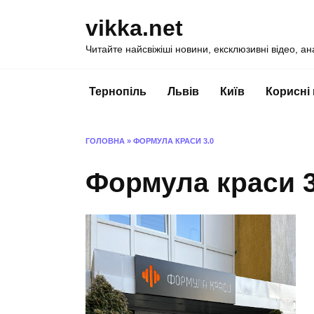
Перейти
vikka.net
до
вмісту
Читайте найсвіжіші новини, ексклюзивні відео, ан
Тернопіль
Львів
Київ
Корисні
ГОЛОВНА
»
ФОРМУЛА КРАСИ 3.0
Формула краси 3