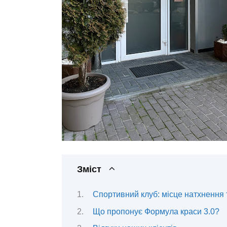
Зміст
Спортивний клуб: місце натхнення 
Що пропонує Формула краси 3.0?