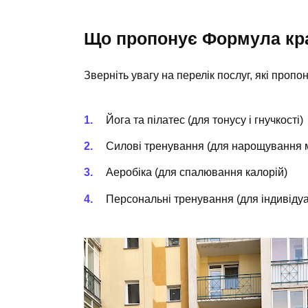
Що пропонує Формула кра
Зверніть увагу на перелік послуг, які пропо
Йога та пілатес
(для тонусу і гнучкості)
Силові тренування
(для нарощування м
Аеробіка
(для спалювання калорій)
Персональні тренування
(для індивіду