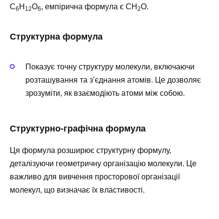
C
H
O
, емпірична формула є CH
O.
6
12
6
2
Структурна формула
Показує точну структуру молекули, включаючи
розташування та з’єднання атомів. Це дозволяє
зрозуміти, як взаємодіють атоми між собою.
Структурно-графічна формула
Ця формула розширює структурну формулу,
деталізуючи геометричну організацію молекули. Це
важливо для вивчення просторової організації
молекул, що визначає їх властивості.