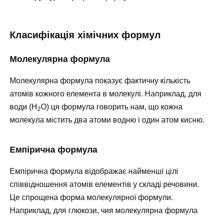
Класифікація хімічних формул
Молекулярна формула
Молекулярна формула показує фактичну кількість
атомів кожного елемента в молекулі. Наприклад, для
води (H
O) ця формула говорить нам, що кожна
2
молекула містить два атоми водню і один атом кисню.
Емпірична формула
Емпірична формула відображає найменші цілі
співвідношення атомів елементів у складі речовини.
Це спрощена форма молекулярної формули.
Наприклад, для глюкози, чия молекулярна формула