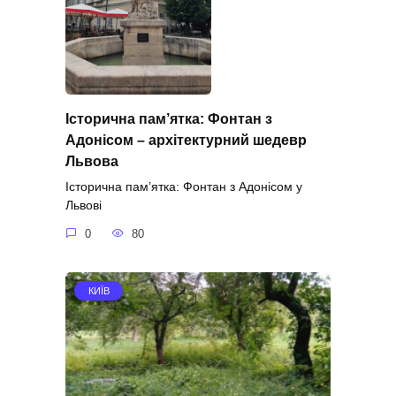
Історична пам’ятка: Фонтан з
Адонісом – архітектурний шедевр
Львова
Історична пам’ятка: Фонтан з Адонісом у
Львові
0
80
КИЇВ