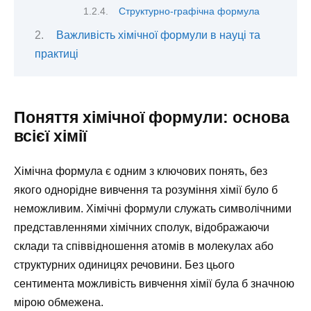
Структурно-графічна формула
Важливість хімічної формули в науці та
практиці
Поняття хімічної формули: основа
всієї хімії
Хімічна формула є одним з ключових понять, без
якого однорідне вивчення та розуміння хімії було б
неможливим. Хімічні формули служать символічними
представленнями хімічних сполук, відображаючи
склади та співвідношення атомів в молекулах або
структурних одиницях речовини. Без цього
сентимента можливість вивчення хімії була б значною
мірою обмежена.