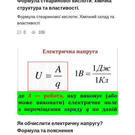
Формула стеаринової кислоти: хімічна
структура та властивості.
Формула стеаринової кислоти: Хімічний склад та
властивості
0
109
Як обчислити електричну напругу?
Формула та пояснення