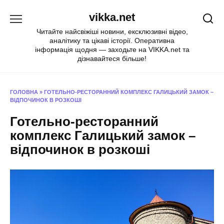
Перейти
vikka.net
до
вмісту
Читайте найсвіжіші новини, ексклюзивні відео,
аналітику та цікаві історії. Оперативна
інформація щодня — заходьте на VIKKA.net та
дізнавайтеся більше!
ГОЛОВНА
»
ГОТЕЛЬНО-РЕСТОРАННИЙ КОМПЛЕКС ГАЛИЦЬКИЙ ЗАМОК –
ВІДПОЧИНОК В РОЗКОШІ
Готельно-ресторанний
комплекс Галицький замок –
відпочинок в розкоші