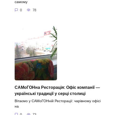
самому
0
78
САМоГОНна Ресторація: Офіс компанії —
українські традиції у серці столиці
Вітаємо у САМоГОНній Ресторації: чарівному офісі
на
0
73