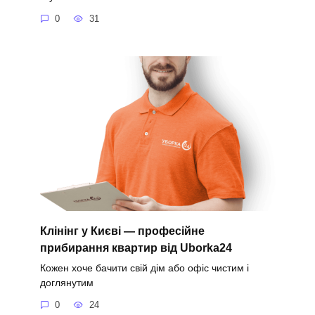
0
31
Клінінг у Києві — професійне
прибирання квартир від Uborka24
Кожен хоче бачити свій дім або офіс чистим і
доглянутим
0
24