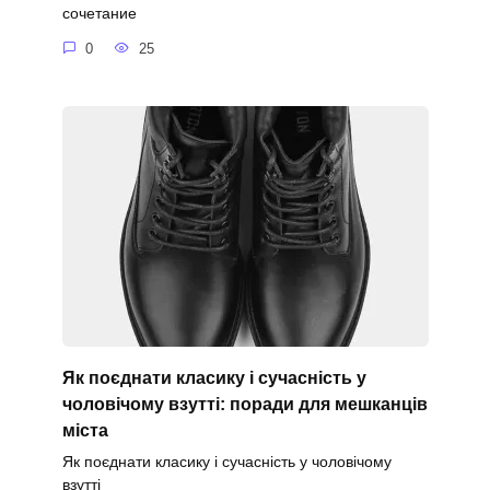
сочетание
0
25
Як поєднати класику і сучасність у
чоловічому взутті: поради для мешканців
міста
Як поєднати класику і сучасність у чоловічому
взутті