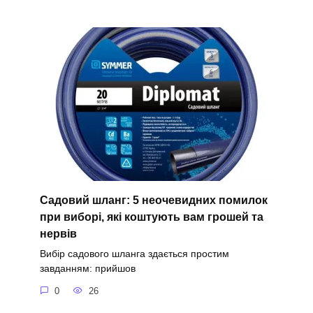
Садовий шланг: 5 неочевидних помилок
при виборі, які коштують вам грошей та
нервів
Вибір садового шланга здається простим
завданням: прийшов
0
26