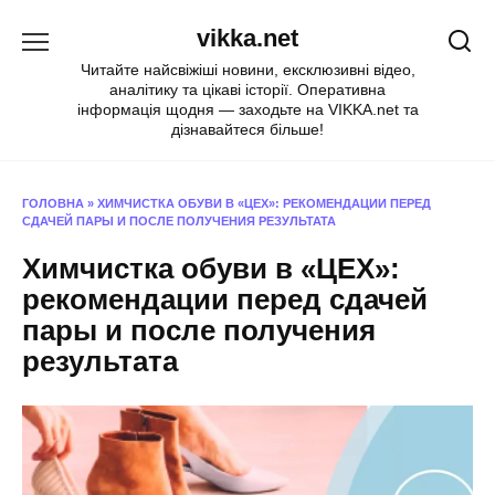
Перейти
vikka.net
до
вмісту
Читайте найсвіжіші новини, ексклюзивні відео,
аналітику та цікаві історії. Оперативна
інформація щодня — заходьте на VIKKA.net та
дізнавайтеся більше!
ГОЛОВНА
»
ХИМЧИСТКА ОБУВИ В «ЦЕХ»: РЕКОМЕНДАЦИИ ПЕРЕД
СДАЧЕЙ ПАРЫ И ПОСЛЕ ПОЛУЧЕНИЯ РЕЗУЛЬТАТА
Химчистка обуви в «ЦЕХ»:
рекомендации перед сдачей
пары и после получения
результата