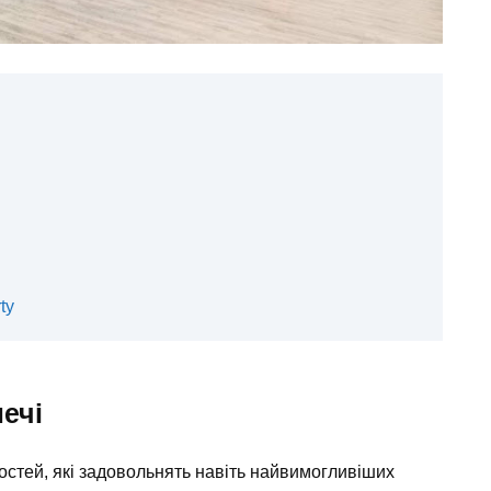
ty
ечі
ностей, які задовольнять навіть найвимогливіших