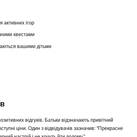
я активних ігор
ичними квестами
ймаються вашими дітьми
ів
озитивних відгуків. Батьки відзначають привітний
тупні ціни. Один з відвідувачів зазначив: “Прекрасне
арний настрій і не хочуть йти додому.”