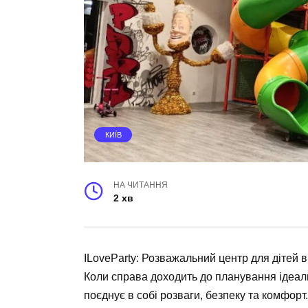
КИЇВ
НА ЧИТАННЯ
2 хв
ILoveParty: Розважальний центр для дітей в
Коли справа доходить до планування ідеаль
поєднує в собі розваги, безпеку та комфор