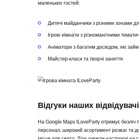
маленьких гостей:
Дитячі майданчики з різними зонами дл
Ігрові кімнати з різноманітними темат
Аніматори з багатим досвідом, які за
Майстер-класи та творчі заняття
Відгуки наших відвідувач
На Google Maps ILoveParty отримує безліч п
персонал, широкий асортимент розваг та дос
місце для свята. Діти завжди настроєні на г