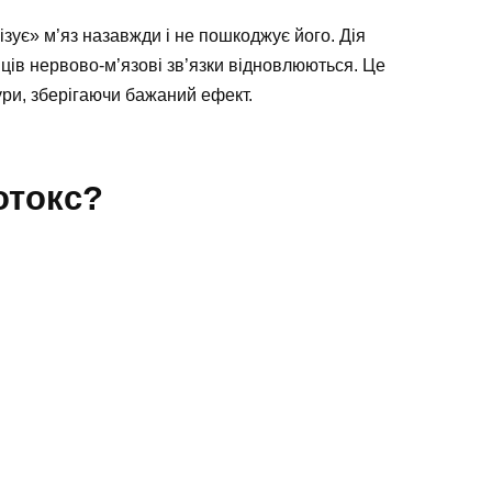
зує» м’яз назавжди і не пошкоджує його. Дія
яців нервово-м’язові зв’язки відновлюються. Це
ри, зберігаючи бажаний ефект.
отокс?