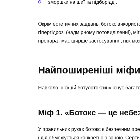
зморшки на шиї та підборідді.
Окрім естетичних завдань, ботокс використ
гіпергідрозі (надмірному потовиділенні), м
препарат має ширше застосування, ніж мож
Найпоширеніші міфи
Навколо ін’єкцій ботулотоксину існує бага
Міф 1. «Ботокс — це небе
У правильних руках ботокс є безпечним пре
і дія обмежується конкретною зоною. Серти