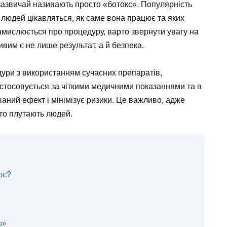
і зазвичай називають просто «ботокс». Популярність
ше людей цікавляться, як саме вона працює та яких
замислюється про процедуру, варто звернути увагу на
ивим є не лише результат, а й безпека.
едури з використанням сучасних препаратів,
астосовується за чіткими медичними показаннями та в
аний ефект і мінімізує ризики. Це важливо, адже
сто плутають людей.
ює?
о»