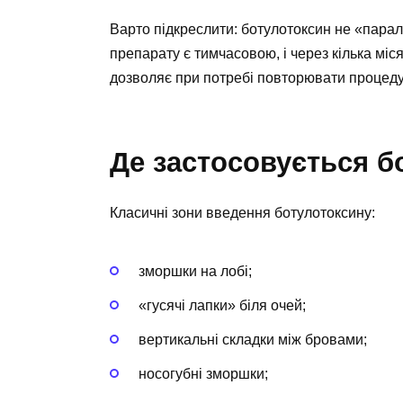
Варто підкреслити: ботулотоксин не «паралі
препарату є тимчасовою, і через кілька міс
дозволяє при потребі повторювати процеду
Де застосовується б
Класичні зони введення ботулотоксину:
зморшки на лобі;
«гусячі лапки» біля очей;
вертикальні складки між бровами;
носогубні зморшки;