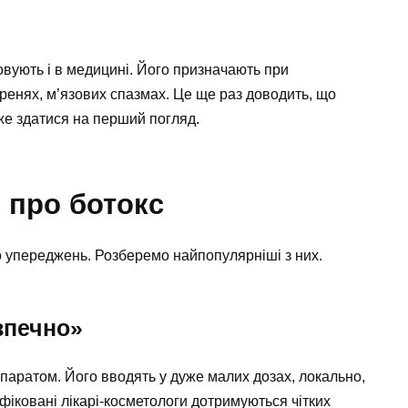
овують і в медицині. Його призначають при
ігренях, м’язових спазмах. Це ще раз доводить, що
е здатися на перший погляд.
 про ботокс
то упереджень. Розберемо найпопулярніші з них.
зпечно»
паратом. Його вводять у дуже малих дозах, локально,
фіковані лікарі-косметологи дотримуються чітких