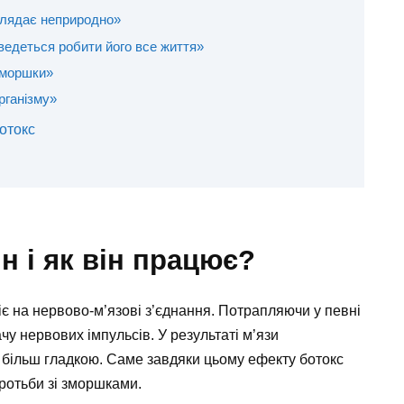
глядає неприродно»
ведеться робити його все життя»
зморшки»
рганізму»
отокс
н і як він працює?
іє на нервово-м’язові з’єднання. Потрапляючи у певні
чу нервових імпульсів. У результаті м’язи
 більш гладкою. Саме завдяки цьому ефекту ботокс
оротьби зі зморшками.