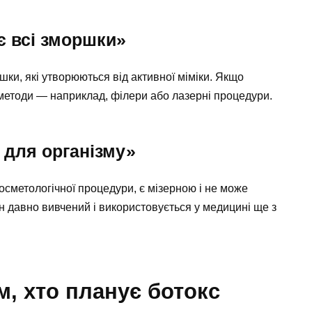
є всі зморшки»
ки, які утворюються від активної міміки. Якщо
і методи — наприклад, філери або лазерні процедури.
 для організму»
косметологічної процедури, є мізерною і не може
н давно вивчений і використовується у медицині ще з
м, хто планує ботокс