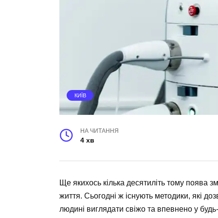
КИЇВ
НА ЧИТАННЯ
4 хв
Ще якихось кілька десятиліть тому поява 
життя. Сьогодні ж існують методики, які до
людині виглядати свіжо та впевнено у будь-