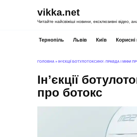
Перейти
vikka.net
до
вмісту
Читайте найсвіжіші новини, ексклюзивні відео, ан
Тернопіль
Львів
Київ
Корисні
ГОЛОВНА
»
ІНʼЄКЦІЇ БОТУЛОТОКСИНУ: ПРАВДА І МІФИ П
Інʼєкції ботулот
про ботокс