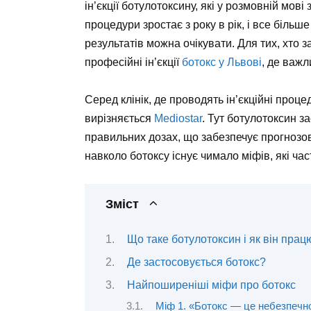
ін’єкції ботулотоксину, які у розмовній мов
процедури зростає з року в рік, і все біль
результатів можна очікувати. Для тих, хто 
професійні ін’єкції
ботокс у Львові
, де важл
Серед клінік, де проводять ін’єкційні проц
вирізняється
Mediostar
. Тут ботулотоксин з
правильних дозах, що забезпечує прогнозов
навколо ботоксу існує чимало міфів, які ча
Зміст
Що таке ботулотоксин і як він прац
Де застосовується ботокс?
Найпоширеніші міфи про ботокс
Міф 1. «Ботокс — це небезпечн