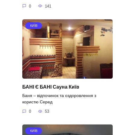
0
141
КИЇВ
БАНІ Є БАНІ Сауна Київ
Баня – відпочинок та оздоровлення з
користю Серед
0
53
КИЇВ