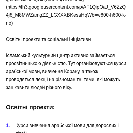
(https://lh3.googleusercontent.com/p/AF1QipOaJ_V6ZzQ
4j8_M8MWZamgZZ_LGXXXBKesaHqWb=w800-h600-k-
no)
Освітні проекти та соціальні ініціативи
Ісламський культурний центр активно займається
просвітницькою діяльністю. Тут організовуються курси
арабської мови, вивчення Корану, а також
проводяться лекції на різноманітні теми, які можуть
зацікавити людей різного віку.
Освітні проекти:
Курси вивчення арабської мови для дорослих і