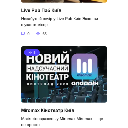
Live Pub Паб Київ
Незабутній вечір у Live Pub Київ Якщо ви
шукаєте місце
0
65
КИЇВ
Miromax Кінотеатр Київ
Магія кіновражень у Miromax Miromax — це
не просто