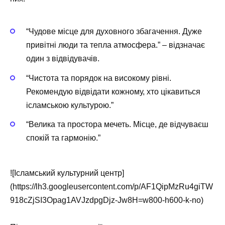
“Чудове місце для духовного збагачення. Дуже
привітні люди та тепла атмосфера.”
– відзначає
один з відвідувачів.
“Чистота та порядок на високому рівні.
Рекомендую відвідати кожному, хто цікавиться
ісламською культурою.”
“Велика та простора мечеть. Місце, де відчуваєш
спокій та гармонію.”
![Ісламський культурний центр]
(https://lh3.googleusercontent.com/p/AF1QipMzRu4giTW
918cZjSI3Opag1AVJzdpgDjz-Jw8H=w800-h600-k-no)