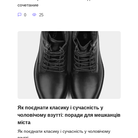
сочетание
0
25
Як поєднати класику і сучасність у
чоловічому взутті: поради для мешканців
міста
Як поєднати класику і сучасність у чоловічому
взутті