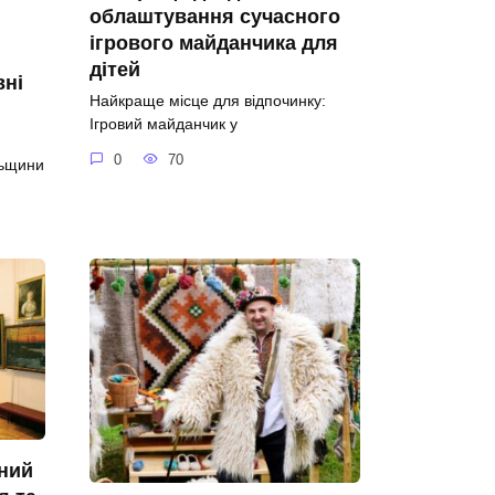
облаштування сучасного
ігрового майданчика для
дітей
вні
Найкраще місце для відпочинку:
Ігровий майданчик у
0
70
льщини
ний