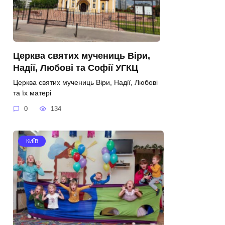
Церква святих мучениць Віри,
Надії, Любові та Софії УГКЦ
Церква святих мучениць Віри, Надії, Любові
та їх матері
0
134
КИЇВ