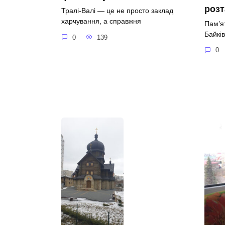
роз
Тралі-Валі — це не просто заклад
харчування, а справжня
Пам’я
Байків
0
139
0