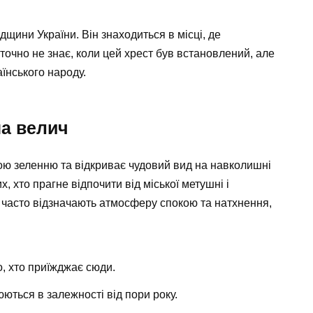
щини України. Він знаходиться в місці, де
то точно не знає, коли цей хрест був встановлений, але
аїнського народу.
на велич
тою зеленню та відкриває чудовий вид на навколишні
х, хто прагне відпочити від міської метушні і
 часто відзначають атмосферу спокою та натхнення,
о, хто приїжджає сюди.
ються в залежності від пори року.