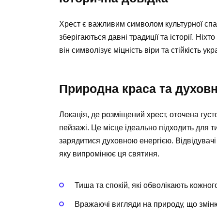
Хрест є важливим символом культурної спад
зберігаються давні традиції та історії. Ніх
він символізує міцність віри та стійкість укр
Природна краса та духов
Локація, де розміщений хрест, оточена гус
пейзажі. Це місце ідеально підходить для ти
зарядитися духовною енергією. Відвідувачі
яку випромінює ця святиня.
Тиша та спокій, які обволікають кожног
Вражаючі вигляди на природу, що зміню