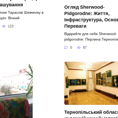
ташування
Огляд Sherwood-
тник Тарасові Шевченку в
Pidgorodne: Життя,
цях: Вічний
Інфраструктура, Осно
Переваги
123
Відкрийте для себе Sherwood-
pidgorodne: Перлина Тернопі
0
87
Тернопільський облас