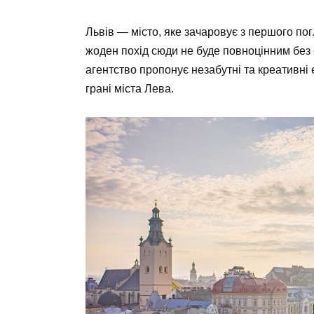
Львів — місто, яке зачаровує з першого пог
жоден похід сюди не буде повноцінним без е
агентство пропонує незабутні та креативні е
грані міста Лева.