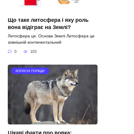
Що таке литосфера і яку роль
вона відіграє на Землі?
Литосфера це: Основа Землі Литосфера це
зовнішній континентальний
0
103
КОРИСНІ ПОРАДИ
Цікаві факти про вовка: