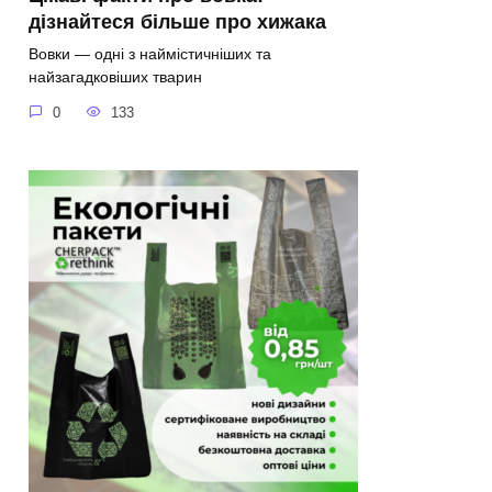
дізнайтеся більше про хижака
Вовки — одні з наймістичніших та
найзагадковіших тварин
0
133