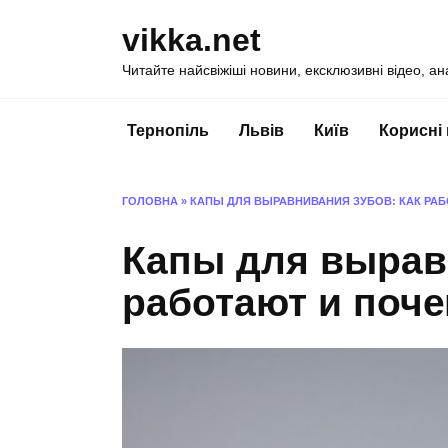
Перейти
vikka.net
до
вмісту
Читайте найсвіжіші новини, ексклюзивні відео, ан
Тернопіль
Львів
Київ
Корисні
ГОЛОВНА
»
КАПЫ ДЛЯ ВЫРАВНИВАНИЯ ЗУБОВ: КАК РАБ
Капы для вырав
работают и поче