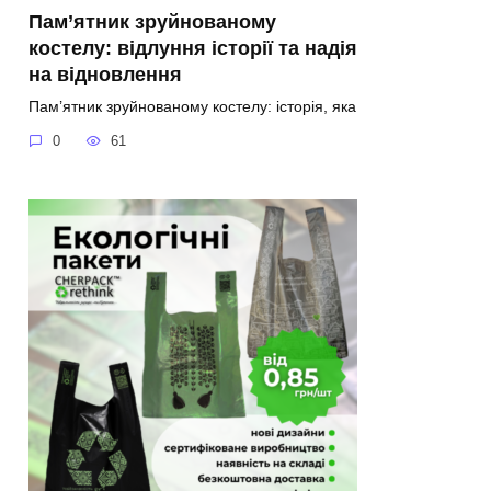
Пам’ятник зруйнованому
костелу: відлуння історії та надія
на відновлення
Пам’ятник зруйнованому костелу: історія, яка
0
61