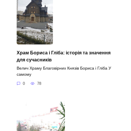
Храм Бориса і Гліба: історія та значення
для сучасників
Велич Храму Благовірних Князів Бориса і Гліба У
самому
0
78