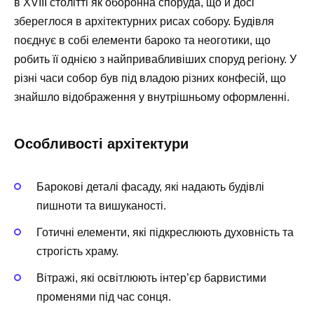
в XVIII столітті як оборонна споруда, що й досі
збереглося в архітектурних рисах собору. Будівля
поєднує в собі елементи бароко та неоготики, що
робить її однією з найпривабливіших споруд регіону. У
різні часи собор був під владою різних конфесій, що
знайшло відображення у внутрішньому оформленні.
Особливості архітектури
Барокові деталі фасаду, які надають будівлі
пишноти та вишуканості.
Готичні елементи, які підкреслюють духовність та
строгість храму.
Вітражі, які освітлюють інтер’єр барвистими
променями під час сонця.