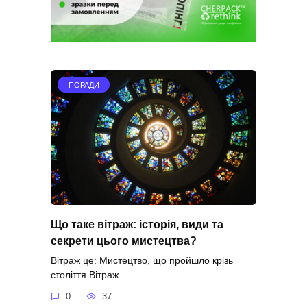
ПОРАДИ
Що таке вітраж: історія, види та
секрети цього мистецтва?
Вітраж це: Мистецтво, що пройшло крізь
століття Вітраж
0
37