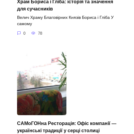
Храм Бориса і Гліба: історія та значення
для сучасників
Велич Храму Благовірних Князів Бориса і Гліба У
самому
0
78
САМоГОНна Ресторація: Офіс компанії —
українські традиції у серці столиці