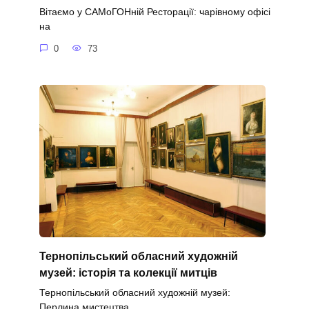
Вітаємо у САМоГОНній Ресторації: чарівному офісі
на
0
73
Тернопільський обласний художній
музей: історія та колекції митців
Тернопільський обласний художній музей:
Перлина мистецтва