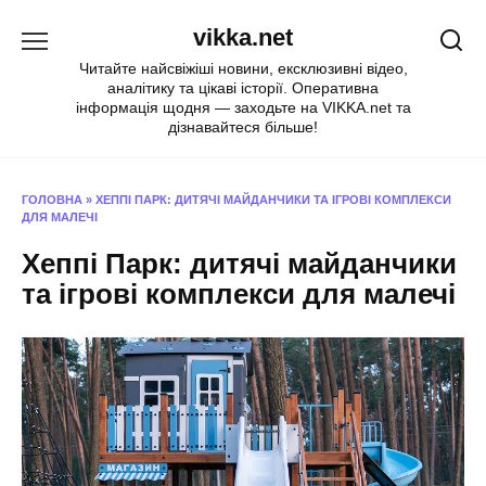
Перейти
vikka.net
до
вмісту
Читайте найсвіжіші новини, ексклюзивні відео,
аналітику та цікаві історії. Оперативна
інформація щодня — заходьте на VIKKA.net та
дізнавайтеся більше!
ГОЛОВНА
»
ХЕППІ ПАРК: ДИТЯЧІ МАЙДАНЧИКИ ТА ІГРОВІ КОМПЛЕКСИ
ДЛЯ МАЛЕЧІ
Хеппі Парк: дитячі майданчики
та ігрові комплекси для малечі