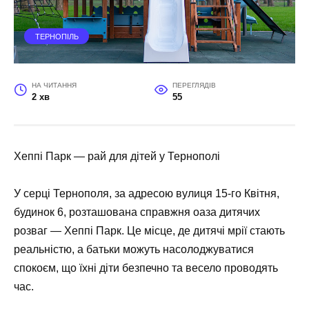
ТЕРНОПІЛЬ
НА ЧИТАННЯ
ПЕРЕГЛЯДІВ
2 хв
55
Хеппі Парк — рай для дітей у Тернополі
У серці Тернополя, за адресою вулиця 15-го Квітня,
будинок 6, розташована справжня оаза дитячих
розваг — Хеппі Парк. Це місце, де дитячі мрії стають
реальністю, а батьки можуть насолоджуватися
спокоєм, що їхні діти безпечно та весело проводять
час.