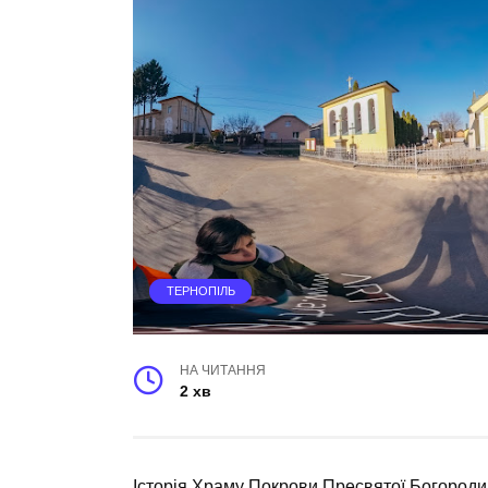
ТЕРНОПІЛЬ
НА ЧИТАННЯ
2 хв
Історія Храму Покрови Пресвятої Богороди