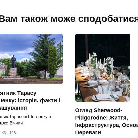
Вам також може сподобатис
ятник Тарасу
енку: історія, факти і
ташування
Огляд Sherwood-
тник Тарасові Шевченку в
Pidgorodne: Життя,
цях: Вічний
Інфраструктура, Осно
Переваги
123