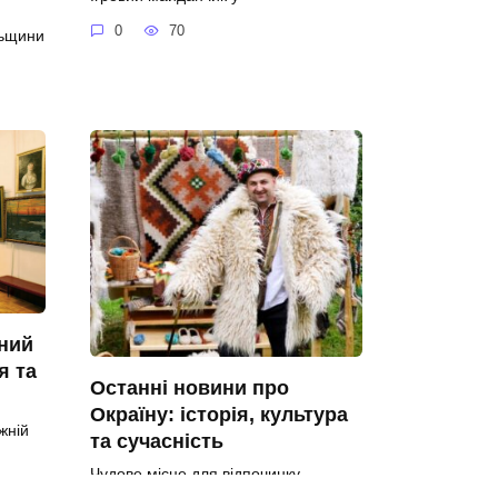
0
70
льщини
ний
я та
Останні новини про
Окраїну: історія, культура
жній
та сучасність
Чудове місце для відпочинку —
Okraina Просторна та