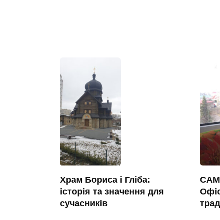
САМ
Храм Бориса і Гліба:
Офіс
історія та значення для
трад
сучасників
Вітає
Велич Храму Благовірних Князів