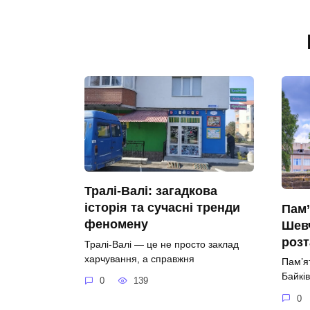
Тралі-Валі: загадкова
історія та сучасні тренди
Пам’
феномену
Шевч
роз
Тралі-Валі — це не просто заклад
харчування, а справжня
Пам’я
Байків
0
139
0