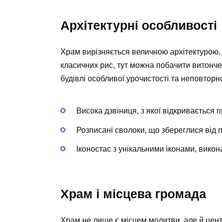
Архітектурні особливості
Храм вирізняється величною архітектурою, 
класичних рис, тут можна побачити витончен
будівлі особливої урочистості та неповторно
Висока дзвіниця, з якої відкривається
Розписані сволоки, що збереглися від п
Іконостас з унікальними іконами, викон
Храм і місцева громада
Храм не лише є місцем молитви, але й цен