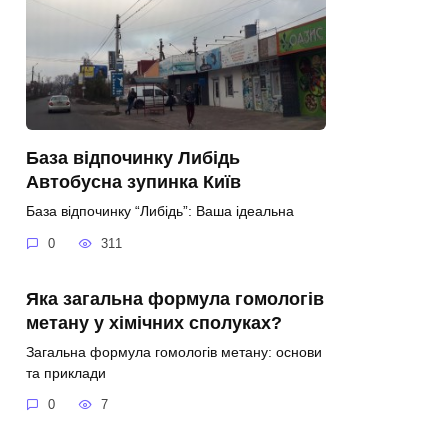
База відпочинку Либідь
Автобусна зупинка Київ
База відпочинку “Либідь”: Ваша ідеальна
0
311
Яка загальна формула гомологів
метану у хімічних сполуках?
Загальна формула гомологів метану: основи
та приклади
0
7