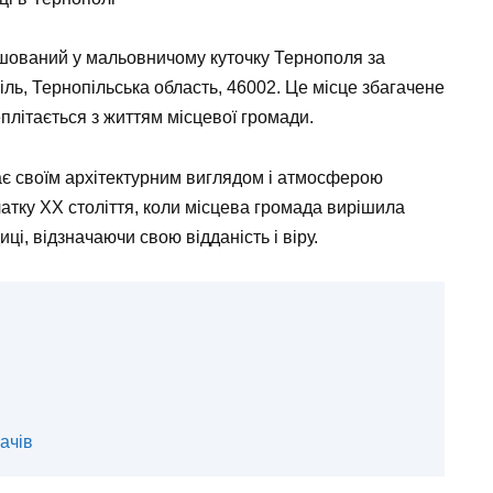
шований у мальовничому куточку Тернополя за
піль, Тернопільська область, 46002. Це місце збагачене
еплітається з життям місцевої громади.
ає своїм архітектурним виглядом і атмосферою
чатку XX століття, коли місцева громада вирішила
і, відзначаючи свою відданість і віру.
ачів