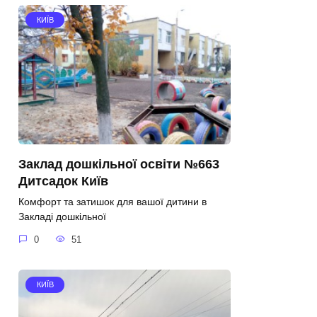
КИЇВ
Заклад дошкільної освіти №663
Дитсадок Київ
Комфорт та затишок для вашої дитини в
Закладі дошкільної
0
51
КИЇВ