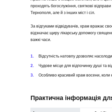
проходять богослужіння, святкові відправи 
Тернополя, але й з інших міст і сіл.
За відгуками відвідувачів, храм вражає св
відзначає щиру лікарську допомогу священни
важкі часи.
Відсутність натовпу дозволяє насолоди
Чудове місце для відпочинку душі та в
Особливо красивий храм восени, коли н
Практична інформація для