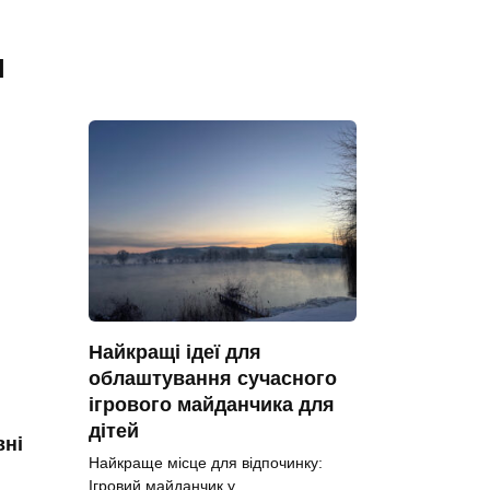
я
Найкращі ідеї для
облаштування сучасного
ігрового майданчика для
дітей
вні
Найкраще місце для відпочинку:
Ігровий майданчик у