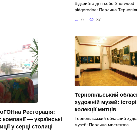
Відкрийте для себе Sherwood-
pidgorodne: Перлина Тернопі
0
87
Тернопільський облас
художній музей: історі
колекції митців
оГОНна Ресторація:
Тернопільський обласний худо
 компанії — українські
музей: Перлина мистецтва
иції у серці столиці
0
69
мо у САМоГОНній Ресторації: