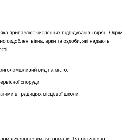
яка приваблює численних відвідувачів і вірян. Окрім
о оздоблені вікна, арки та оздоби, які надають
сті.
 приголомшливий вид на місто.
ервісної споруди.
аними в традиціях місцевої школи.
тром духовного життя громади. Тут регулярно