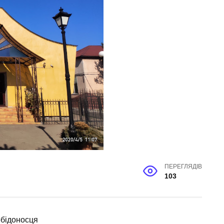
ПЕРЕГЛЯДІВ
103
Побідоносця