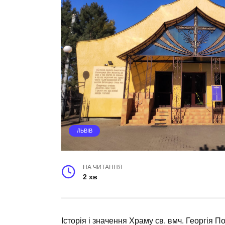
ЛЬВІВ
НА ЧИТАННЯ
2 хв
Історія і значення Храму св. вмч. Георгія 