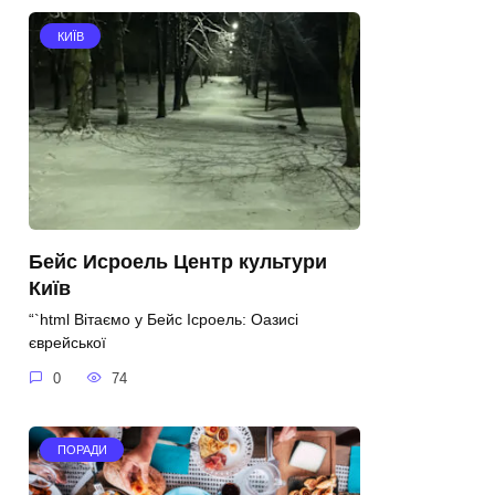
КИЇВ
Бейс Исроель Центр культури
Київ
“`html Вітаємо у Бейс Ісроель: Оазисі
єврейської
0
74
ПОРАДИ